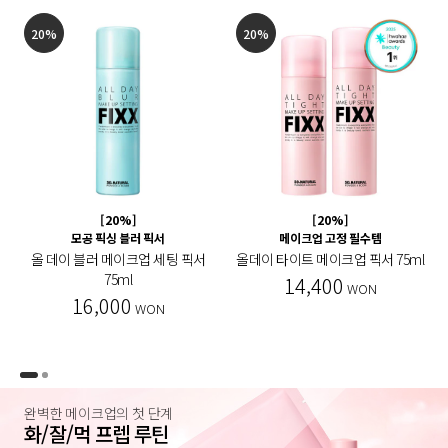
20%
20%
[20%]
[20%]
모공 픽싱 블러 픽서
메이크업 고정 필수템
올 데이 블러 메이크업 세팅 픽서
올데이 타이트 메이크업 픽서 75ml
75ml
14,400
WON
16,000
WON
완벽한 메이크업의 첫 단계
화/잘/먹 프렙 루틴