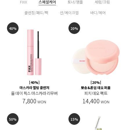
FIXX
스페셜케어
토너/앰플
세럼/크림
클렌징/패드/팩
선/메이크업
바디/헤어
40%
20%
[40%]
[20%]
마스카라 멜팅 클렌저
뽀송&톤업 데오 퍼퓸
올 데이 픽스 마스카라 리무버
피치 데오 팩트
7,800
14,400
WON
WON
50%
15%