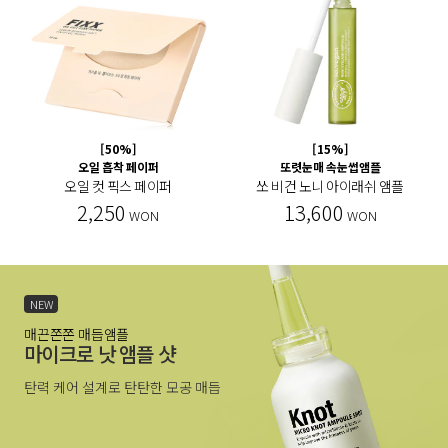
[50%]
[15%]
오일 흡착 페이퍼
또렷눈매 속눈썹앰플
오일 컷 픽스 페이퍼
쏘 비건 노니 아이래쉬 앰플
2,250
13,600
WON
WON
NEW
매끈쫀쫀 매듭앰플
마이크로 낫 앰플 샷
탄력 케어 설계로 탄탄한 모공 매듭