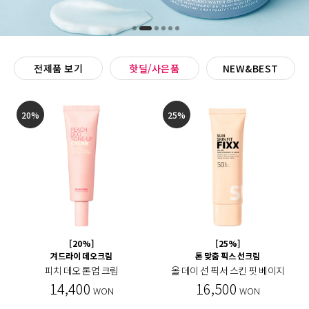
전제품 보기
핫딜/사은품
NEW&BEST
20%
25%
[20%]
[25%]
겨드라이 데오크림
톤 맞춤 픽스 선크림
피치 데오 톤업 크림
올 데이 선 픽서 스킨 핏 베이지
14,400
16,500
WON
WON