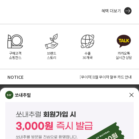
혜택 더보기
구매고객
브랜드
수출
카카오톡
쇼핑찬스
스토리
30개국
실시간 상담
[무이자] 8월 PAYCO 혜택 안내
[무이자] 8월 무이자 할부 카드 안내
NOTICE
[무이자] 8월 토스페이 무이자 할부안내
TOP
쏘내추럴 소개
회사위치
쇼룸소개
쏘내추럴
쏘내추럴(주)
서울시 강남구 논현로 140길 5 쏘내추럴빌딩 (논현동 74-26)
대표이사 조주호
개인정보보호책임자 김옥경
사업자등록번호 261-81-21889
통신판매업신고 제2014-서울강남-03442호
제품/배송 문의
help@sonatural.co.kr
마케팅 문의
marketing@sonatural.co.kr
본사 고객센터 문의
02-573-6769
(평일 10:00~18:00 / 점심시간 12:30~13:30)