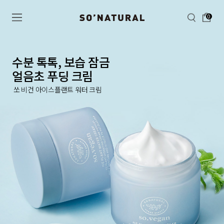
0
수분 톡톡, 보습 잠금
얼음초 푸딩 크림
쏘 비건 아이스플랜트 워터 크림