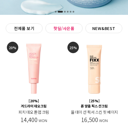
전제품 보기
핫딜/사은품
NEW&BEST
20%
25%
[20%]
[25%]
겨드라이 데오크림
톤 맞춤 픽스 선크림
피치 데오 톤업 크림
올 데이 선 픽서 스킨 핏 베이지
14,400
16,500
WON
WON