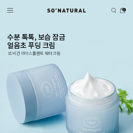
0
수분 톡톡, 보습 잠금
얼음초 푸딩 크림
쏘 비건 아이스플랜트 워터 크림