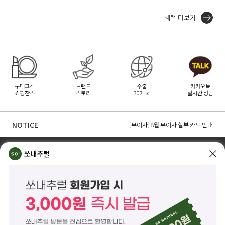
혜택 더보기
구매고객
브랜드
수출
카카오톡
쇼핑찬스
스토리
30개국
실시간 상담
[무이자] 8월 토스페이 무이자 할부안내
[무이자] 8월 PAYCO 혜택 안내
NOTICE
[무이자] 8월 무이자 할부 카드 안내
TOP
쏘내추럴 소개
회사위치
쇼룸소개
쏘내추럴
쏘내추럴(주)
서울시 강남구 논현로 140길 5 쏘내추럴빌딩 (논현동 74-26)
대표이사 조주호
개인정보보호책임자 김옥경
사업자등록번호 261-81-21889
통신판매업신고 제2014-서울강남-03442호
제품/배송 문의
help@sonatural.co.kr
마케팅 문의
marketing@sonatural.co.kr
본사 고객센터 문의
02-573-6769
(평일 10:00~18:00 / 점심시간 12:30~13:30)