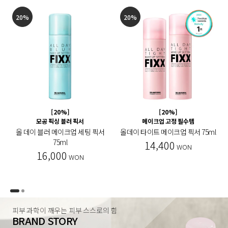
20%
20%
[20%]
[20%]
모공 픽싱 블러 픽서
메이크업 고정 필수템
올 데이 블러 메이크업 세팅 픽서
올데이 타이트 메이크업 픽서 75ml
75ml
14,400
WON
16,000
WON
피부 과학이 깨우는 피부 스스로의 힘
BRAND STORY