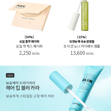
[50%]
[15%]
오일 흡착 페이퍼
또렷눈매 속눈썹앰플
오일 컷 픽스 페이퍼
쏘 비건 노니 아이래쉬 앰플
2,250
13,600
WON
WON
NEW
보송헤어 드라이카라
헤어 킵 블러 카라
보송하게 스타일링 고정 헤어 카라