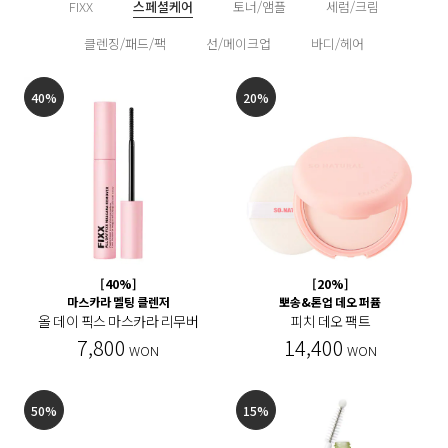
FIXX
스페셜케어
토너/앰플
세럼/크림
클렌징/패드/팩
선/메이크업
바디/헤어
40%
20%
[40%]
[20%]
마스카라 멜팅 클렌저
뽀송&톤업 데오 퍼퓸
올 데이 픽스 마스카라 리무버
피치 데오 팩트
7,800
14,400
WON
WON
50%
15%