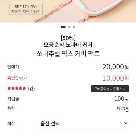
[50%]
모공순삭 노파데 커버
쏘내추럴 픽스 커버 팩트
20,000
판매가
원
10,000
특별할인가
원
(
건)
구매금액별 사은품 보기
100
적립금
원
6.5g
용량
색상