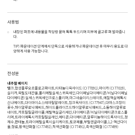
사용법
내장된 퍼프에 내용물을 적당량 묻혀 톡톡 두드리며 피부에 골고루 펴 발라줍니
다.
TIP) 파운데이션 단계에서 단독으로 사용하거나 파운데이션 후 마무리 용도로 다
양하게 사용 가능합니다.
전성분
내추럴 베이지
탤크,합성플루오르플로고파이트,티타늄디옥사이드 (CI 77891),마이카 (CI 77019),
실리카,옥틸도데칸올,폴리메틸실세스퀴옥세인,다이페닐다이메티콘/비닐다이페닐
다이메티콘/실세스퀴옥세인크로스폴리머,마그네슘미리스테이트,에칠헥실메톡시
신나메이트,다이아이소스테아릴말레이트,징크옥사이드 (CI 77947),다마스크장미
꽃수,하이알루로닉애씨드,하이드롤라이즈드하이알루로닉애씨드,소듐하이알루로
네이트,카프릴릴글라이콜,에틸헥실글리세린,다이메티콘/비닐다이메티콘크로스폴
리머,트라이에톡시카프릴릴실레인,메티콘,다이메티콘,알루미늄하이드록사이드,정
제수,판테놀,트라이메틸실록시실리케이트,토코페롤,부틸렌글라이콜,1,2-헥산다이
올,향료,황색산화철 (CI 77492),적색산화철 (CI 77491),흑색산화철 (CI 77499)