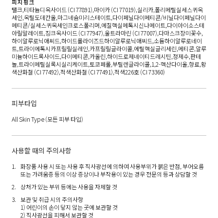
피치 핑크
탤크,티타늄디옥사이드 (CI 77891),마이카 (CI 77019),실리카,폴리메틸실세스퀴옥
세인,옥틸도데칸올,마그네슘미리스테이트,다이페닐다이메티콘/비닐다이페닐다이
메티콘/실세스퀴옥세인크로스폴리머,에칠헥실메톡시신나메이트,다이아이소스테
아릴말레이트,징크옥사이드 (CI 77947),울트라마린 (CI 77007),다마스크장미꽃수,
하이알루로닉애씨드,하이드롤라이즈드하이알루로닉애씨드,소듐하이알루로네이
트,트라이에톡시카프릴릴실레인,카프릴릴글라이콜,에틸헥실글리세린,메티콘,알루
미늄하이드록사이드,다이메티콘,카올린,하이드로제네이티드레시틴,정제수,판테
놀,트라이메틸실록시실리케이트,토코페롤,부틸렌글라이콜,1,2-헥산다이올,향료,황
색산화철 (CI 77492),적색산화철 (CI 77491),적색226호 (CI 73360)
피부타입
All Skin Type
(모든 피부 타입)
사용할 때의 주의사항
화장품 사용 시 또는 사용 후 직사광선에 의하여 사용부위가 붉은 반점, 부어오름
또는 가려움증 등의 이상 증상이나 부작용이 있는 경우 전문의 등과 상담할 것
상처가 있는 부위 등에는 사용을 자제할 것
보관 및 취급 시의 주의사항
1) 어린이의 손이 닿지 않는 곳에 보관할 것
2) 직사광선을 피해서 보관할 것