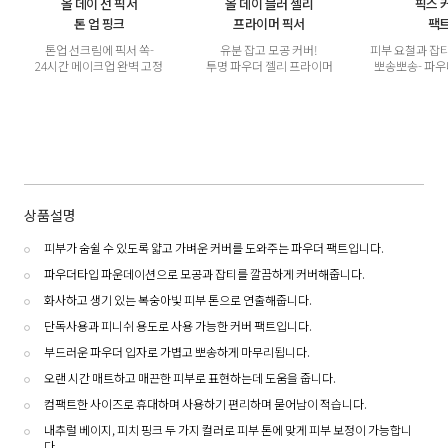
올 데이 선 픽서
올 데이 블러 젤리
픽스 
톤 업 핑크
프라이머 픽서
팩
톤업 선크림에 픽서 쏙-
유분 잡고 모공 커버!
피부 요철과 잡
24시간 메이크업 완벽 고정
투명 파우더 젤리 프라이머
뽀송뽀송- 파우
상품설명
피부가 숨쉴 수 있도록 얇고 가벼운 커버를 도와주는 파우더 팩트입니다.
파우더타입 파운데이션으로 모공과 잡티를 깔끔하게 커버해줍니다.
화사하고 생기 있는 복숭아빛 피부 톤으로 연출해줍니다.
단독사용과 피니쉬 용도로 사용 가능한 커버 팩트입니다.
부드러운 파우더 입자로 가볍고 뽀송하게 마무리됩니다.
오랜 시간 매트하고 매끈한 피부로 표현하는데 도움을 줍니다.
컴팩트한 사이즈로 휴대하며 사용하기 편리하며 묻어남이 적습니다.
내추럴 베이지, 피치 핑크 두 가지 컬러로 피부 톤에 맞게 피부 보정이 가능합니
다.