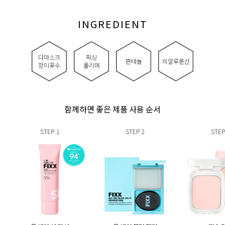
INGREDIENT
다마스크
픽싱
판테놀
히알루론산
장미꽃수
폴리머
함께하면 좋은 제품 사용 순서
STEP
1
STEP
2
STEP