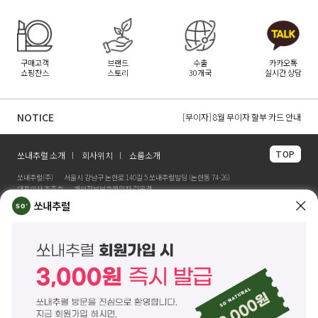
구매고객
브랜드
수출
카카오톡
쇼핑찬스
스토리
30개국
실시간 상담
[무이자] 8월 PAYCO 혜택 안내
[무이자] 8월 무이자 할부 카드 안내
NOTICE
[무이자] 8월 토스페이 무이자 할부안내
TOP
쏘내추럴 소개
회사위치
쇼룸소개
쏘내추럴(주)
서울시 강남구 논현로 140길 5 쏘내추럴빌딩 (논현동 74-26)
대표이사 조주호
개인정보보호책임자 김옥경
사업자등록번호 261-81-21889
통신판매업신고 제2014-서울강남-03442호
쏘내추럴
제품/배송 문의
help@sonatural.co.kr
마케팅 문의
marketing@sonatural.co.kr
본사 고객센터 문의
02-573-6769
(평일 10:00~18:00 / 점심시간 12:30~13:30)
해외 수출 문의
MAIL
info@sonatural.co.kr
COPYRIGHT
©
SONATURAL.CO.KR
ALL RIGHT RESERVERD.