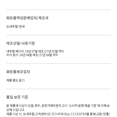
화장품책임판매업자/제조국
쏘내추럴/한국
제조년월/사용기한
내추럴 베이지
24년 07월 제조/27년 07월 까지
피치 핑크
24년 04월 제조/27년 04월 까지
화장품제조업자
제품 별도 표기
품질 보증 기준
본 제품에 이상이 있을 경우, 공정거래위원회 고시 ‘소비자 분쟁 해결 기준’에 의해 보
상해 드립니다.
제품 이상 시, 쏘내추럴 고객센터 02) 573-6769 또는 CS CENTER를 통해 교환/반품/