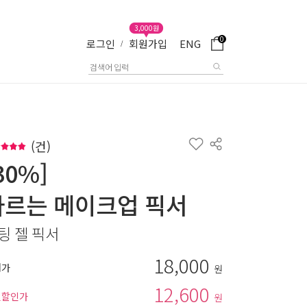
3,000원
0
로그인
회원가입
ENG
/
(
건)
30%]
바르는 메이크업 픽서
팅 젤 픽서
18,000
매가
원
12,600
별할인가
원