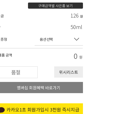
구매금액별 사은품 보기
126
립금
원
50ml
량
별증정
0
제품 금액
원
품절
위시리스트
멤버십 회원혜택 바로가기
카카오1초 회원가입시 3천원 즉시지급