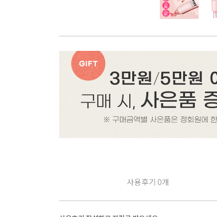
사용후기
0
개