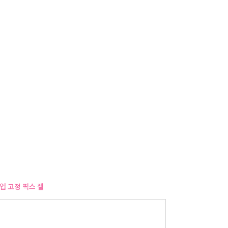
사
항
업 고정 픽스 젤