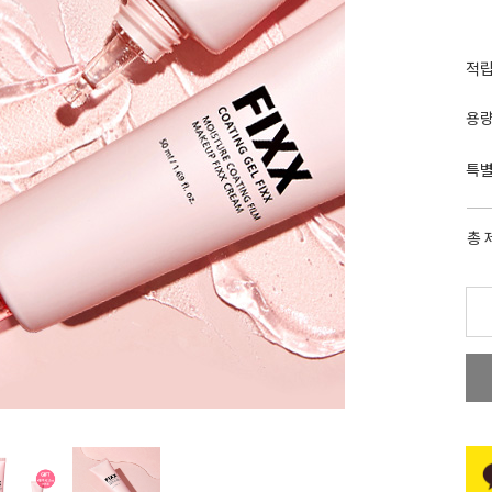
적
용
특
총 