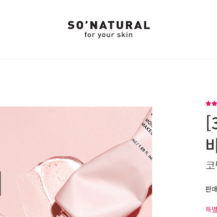
[
코
판
특