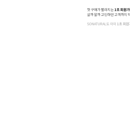
첫 구매가 빨라지는
1초 회원
살까 말까 고민하던 고객까지 
SONATURAL도 이미
1초 회