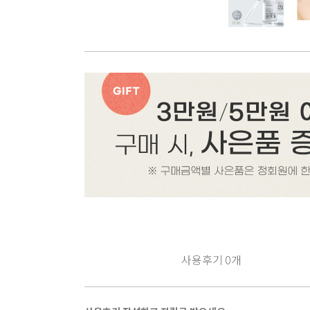
사용후기
0
개