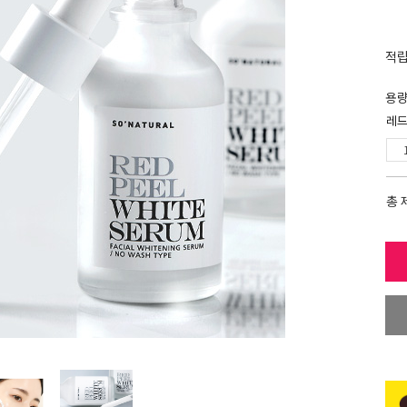
적
용
레드
총 