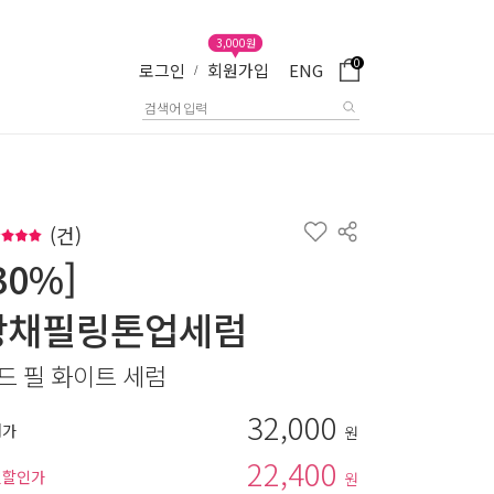
3,000원
0
로그인
회원가입
ENG
/
(
건)
30%]
광채필링톤업세럼
드 필 화이트 세럼
32,000
매가
원
22,400
별할인가
원