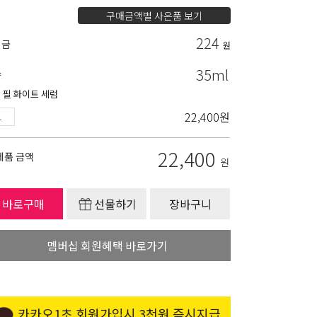
구매금액별 사은품 보기
224
립금
원
35ml
량
 필 화이트 세럼
22,400
원
22,400
제품 금액
원
바로구매
선물하기
장바구니
멤버십 회원혜택 바로가기
카카오1초 회원가입시 3천원 즉시지급