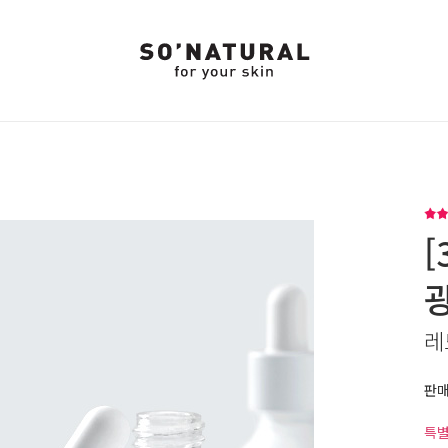
[
레
판
특