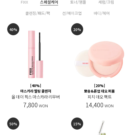
FIXX
스페셜케어
토너/앰플
세럼/크림
클렌징/패드/팩
선/메이크업
바디/헤어
40%
20%
[40%]
[20%]
마스카라 멜팅 클렌저
뽀송&톤업 데오 퍼퓸
올 데이 픽스 마스카라 리무버
피치 데오 팩트
7,800
14,400
WON
WON
50%
15%