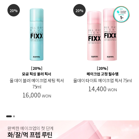
20%
20%
[20%]
[20%]
모공 픽싱 블러 픽서
메이크업 고정 필수템
올 데이 블러 메이크업 세팅 픽서
올데이 타이트 메이크업 픽서 75ml
75ml
14,400
WON
16,000
WON
완벽한 메이크업의 첫 단계
화/잘/먹 프렙 루틴