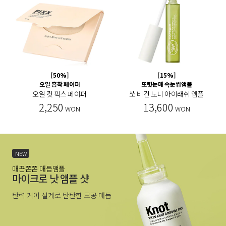
[50%]
[15%]
오일 흡착 페이퍼
또렷눈매 속눈썹앰플
오일 컷 픽스 페이퍼
쏘 비건 노니 아이래쉬 앰플
2,250
13,600
WON
WON
NEW
매끈쫀쫀 매듭앰플
마이크로 낫 앰플 샷
탄력 케어 설계로 탄탄한 모공 매듭