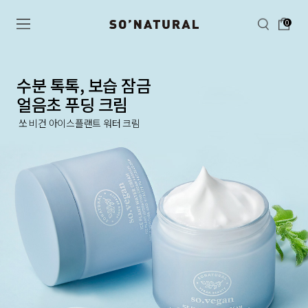
0
수분 톡톡, 보습 잠금
얼음초 푸딩 크림
쏘 비건 아이스플랜트 워터 크림