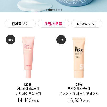
전제품 보기
핫딜/사은품
NEW&BEST
20%
25%
[20%]
[25%]
겨드라이 데오크림
톤 맞춤 픽스 선크림
피치 데오 톤업 크림
올 데이 선 픽서 스킨 핏 베이지
14,400
16,500
WON
WON