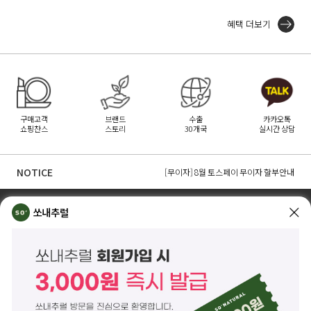
혜택 더보기
구매고객
브랜드
수출
카카오톡
쇼핑찬스
스토리
30개국
실시간 상담
[무이자] 8월 PAYCO 혜택 안내
[무이자] 8월 무이자 할부 카드 안내
NOTICE
[무이자] 8월 토스페이 무이자 할부안내
TOP
쏘내추럴 소개
회사위치
쇼룸소개
쏘내추럴
쏘내추럴(주)
서울시 강남구 논현로 140길 5 쏘내추럴빌딩 (논현동 74-26)
대표이사 조주호
개인정보보호책임자 김옥경
사업자등록번호 261-81-21889
통신판매업신고 제2014-서울강남-03442호
제품/배송 문의
help@sonatural.co.kr
마케팅 문의
marketing@sonatural.co.kr
본사 고객센터 문의
02-573-6769
(평일 10:00~18:00 / 점심시간 12:30~13:30)