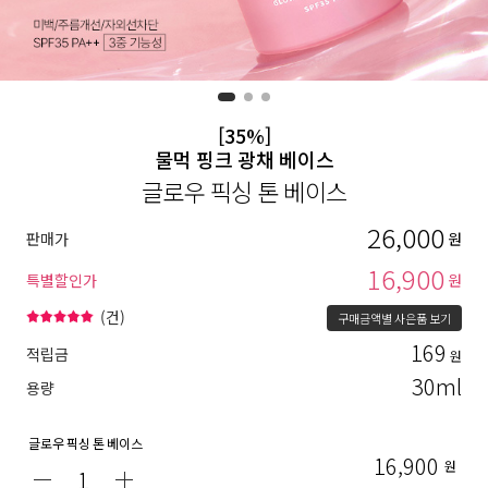
[35%]
물먹 핑크 광채 베이스
글로우 픽싱 톤 베이스
26,000
판매가
원
16,900
특별할인가
원
(
건)
구매금액별 사은품 보기
169
적립금
원
30ml
용량
글로우 픽싱 톤 베이스
16,900
원