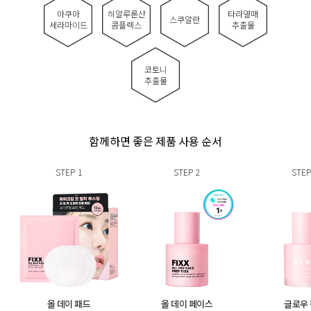
아쿠아
히알루론산
타라열매
스쿠알란
세라마이드
콤플렉스
추출물
코토니
추출물
함께하면 좋은 제품 사용 순서
STEP
1
STEP
2
STEP
올 데이 패드
올 데이 페이스
글로우