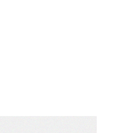
사
항
림