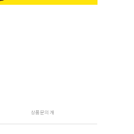
상품문의
개
구
매
유
의