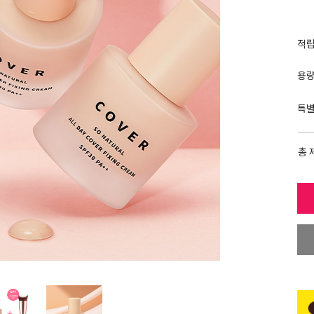
적
용
특
총 