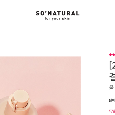
올
판
특