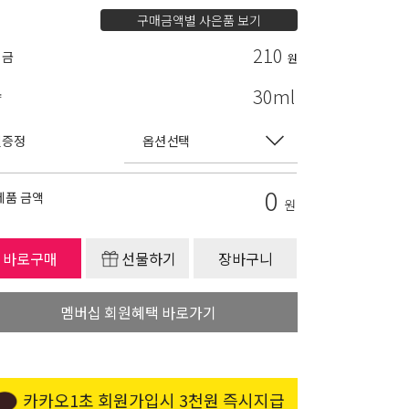
구매금액별 사은품 보기
210
립금
원
30ml
량
별증정
0
제품 금액
원
바로구매
선물하기
장바구니
멤버십 회원혜택 바로가기
카카오1초 회원가입시 3천원 즉시지급