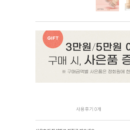
사용후기
0
개