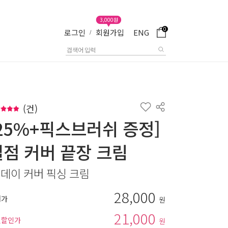
3,000원
0
로그인
회원가입
ENG
/
(
건)
[25%+픽스브러쉬 증정]
결점 커버 끝장 크림
 데이 커버 픽싱 크림
28,000
매가
원
21,000
별할인가
원