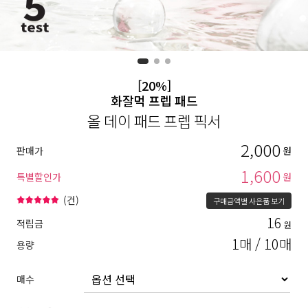
[20%]
화잘먹 프렙 패드
올 데이 패드 프렙 픽서
2,000
판매가
원
1,600
특별할인가
원
(
건)
구매금액별 사은품 보기
16
적립금
원
1매 / 10매
용량
매수