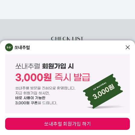
쏘내추럴
쏘내추럴 회원가입 하기