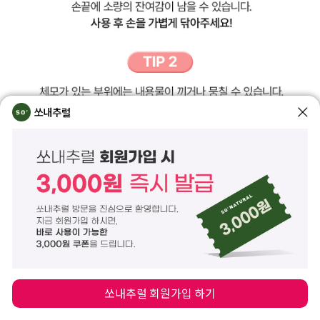
쏘내추럴
쏘내추럴 회원가입 하기