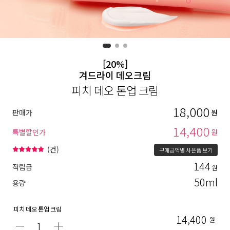
[20%]
겨드라이 데오크림
피치 데오 톤업 크림
18,000
판매가
원
14,400
특별할인가
원
(
건)
구매금액별 사은품 보기
144
적립금
원
50ml
용량
피치 데오 톤업 크림
14,400
원