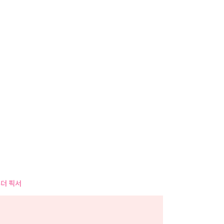
사
항
더 픽서