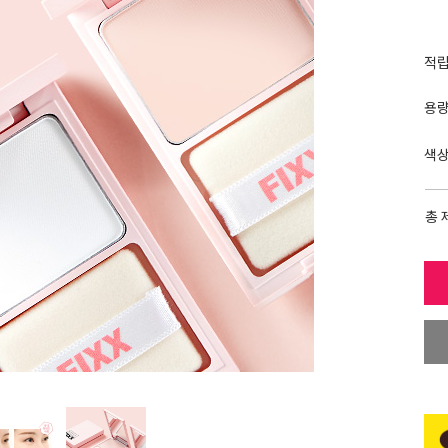
적
용
색
총 