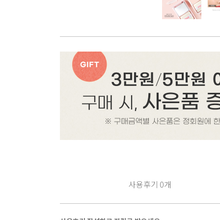
사용후기
0
개