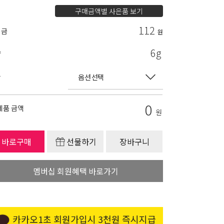
구매금액별 사은품 보기
112
립금
원
6g
량
상
0
제품 금액
원
바로구매
선물하기
장바구니
멤버십 회원혜택 바로가기
카카오1초 회원가입시 3천원 즉시지급