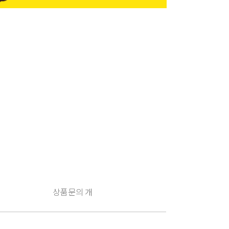
상품문의
개
구
매
유
의