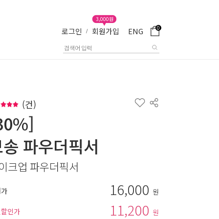
3,000원
0
로그인
회원가입
ENG
/
(
건)
30%]
보송 파우더픽서
이크업 파우더픽서
16,000
매가
원
11,200
별할인가
원