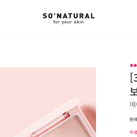
[
메
판
특