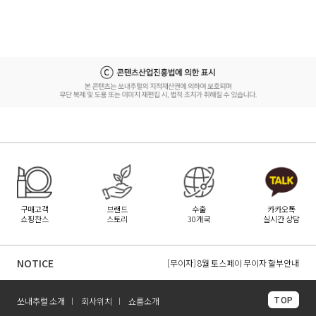
구매고객
브랜드
수출
카카오톡
쇼핑찬스
스토리
30개국
실시간 상담
[무이자] 8월 무이자 할부 카드 안내
[무이자] 8월 토스페이 무이자 할부안내
NOTICE
[무이자] 8월 PAYCO 혜택 안내
TOP
쏘내추럴 소개
회사위치
쇼룸소개