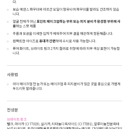
다.
보습 에센스 파우더와 아르간 오일이 함유되어 파우더를 발라도 건조하지 않습
니다.
얼굴 전체가 아닌
포인트 메이크업하는 부위 또는 피지 분비가 왕성한 부위에 사
용
하는 스팟 제품
주름과 모공을 미세한 입자가 메워주어 피부 결을 매끈하게 정돈해줍니다.
컴팩트한 사이즈로
휴대가 간편
하여 수시로 사용 가능합니다.
퓨어 화이트, 브라이트 핑크 2가지 컬러로 취향에 따라 피부 색상 표현이 가능합
니다.
사용법
아이 메이크업 전 눈가 또는 메이크업 후 피지분비가 많은 곳을 중심으로 가볍게
두드리듯 발라줍니다.
전성분
브라이트 핑크
탤크, 마이카 (CI 77019), 실리카, 티타늄디옥사이드 (CI 77891), 알루미늄전분옥테
닐석시네이트, 트라이메틸올프로판트라이에틸헥사노에이트, 다이메티콘/비닐다이