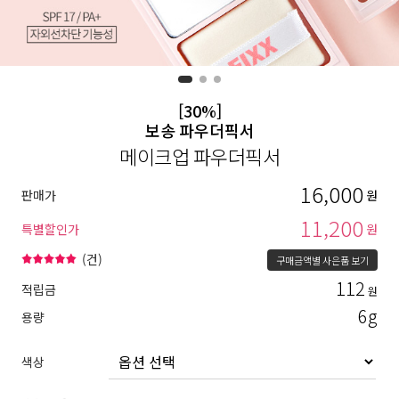
[30%]
보송 파우더픽서
메이크업 파우더픽서
16,000
판매가
원
11,200
특별할인가
원
(
건)
구매금액별 사은품 보기
112
적립금
원
6g
용량
색상