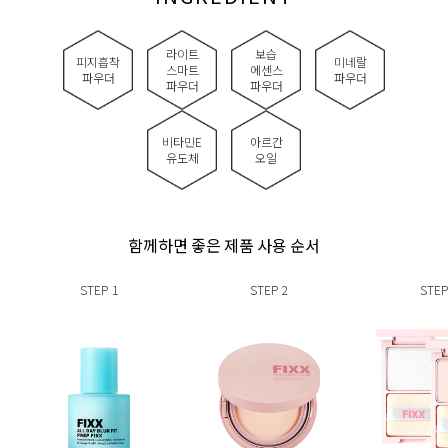
라이트
보습
피지흡착
미네랄
스마트
에센스
파우더
파우더
파우더
파우더
비타민E
아르간
유도체
오일
함께하면 좋은 제품 사용 순서
STEP
1
STEP
2
STEP