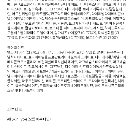
메티콘크로스폴리머, 에칠헥실메톡시신나메이트, 마그네슘스테아레이트, 마그네슘
미리스테이트, 징크옥사이드 (CI 77947), 다이메티콘, 트라이에톡시카프릴릴실레
인, 아르간커넬오일, 카프릴릭/카프릭트라이글리세라이드, 다이페닐다이메티콘/비
닐다이페닐다이메티콘/실세스퀴옥세인크로스폴리머, 카프릴릴글라이콜, 에틸헥실
글리세린, 라우로일라이신, 메티콘, 카올린, 토코페릴아세테이트, 트라이메틸실록시
실리케이트, 칼슘카보네이트, 토코페롤, 하이드로제네이티드레시틴, 하이드록시프
로필비스팔미타마이드엠이에이, 망가니즈바이올렛 (CI 77742), 적색산화철 (CI
77491), 황색산화철 (CI 77492), 흑색산화철 (CI 77499), 울트라마린 (CI 77007)
퓨어 화이트
탤크, 마이카 (CI 77019), 실리카, 티타늄디옥사이드 (CI 77891), 알루미늄전분옥테
닐석시네이트, 트라이메틸올프로판트라이에틸헥사노에이트, 다이메티콘/비닐다이
메티콘크로스폴리머, 에칠헥실메톡시신나메이트, 마그네슘스테아레이트, 마그네슘
미리스테이트, 징크옥사이드 (CI 77947), 다이메티콘, 트라이에톡시카프릴릴실레
인, 아르간커넬오일, 카프릴릭/카프릭트라이글리세라이드, 다이페닐다이메티콘/비
닐다이페닐다이메티콘/실세스퀴옥세인크로스폴리머, 카프릴릴글라이콜, 에틸헥실
글리세린, 라우로일라이신, 메티콘, 토코페릴아세테이트, 트라이메틸실록시실리케
이트, 칼슘카보네이트, 토코페롤, 하이드로제네이티드레시틴, 하이드록시프로필비
스팔미타마이드엠이에이
피부타입
All Skin Type
(모든 피부 타입)