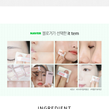
INGREDIENT