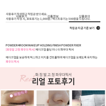
사용후기 작성하고 적립금 받으세요.
사용후기
상품정보
상품문의
사용후기 작성 시, 포토후기는 1,000원 / 텍스트후기는 500원을 드립니다.
적립금 지급 기준 보기
POWDER4ROOM MAKEUP HOLDING FINISH POWDER FIXER
[화장발 고정 파우더 픽서]
메이크업 홀딩 피니쉬 파우더 픽서
메이크업을 보송하게 픽스하고 피지를 컨트롤하여 메이크업을 오래도록 유지하는
파우더 픽서