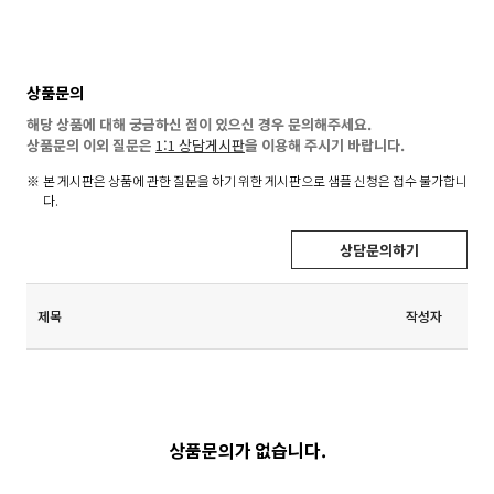
상품문의
해당 상품에 대해 궁금하신 점이 있으신 경우 문의해주세요.
상품문의 이외 질문은
1:1 상담게시판
을 이용해 주시기 바랍니다.
본 게시판은 상품에 관한 질문을 하기 위한 게시판으로 샘플 신청은 접수 불가합니
다.
상담문의하기
제목
작성자
상품문의가 없습니다.