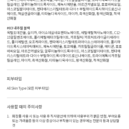
릴실레인, 알루미늄하이드록사이드, 페녹시에탄올, 아르간커넬오일, 호호바씨오일,
아스코빌팔미테이트, 펜타에리스리틸테트라-다이-t-부틸하이드록시하이드로신나
메이트, 헥실렌글라이콜, 티타늄디옥사이드, 마이카, 흑색산화철, 황색산화철, 적색
산화철
#03 내추럴 블랙
옥틸도데칸올, 실리카, 아이소데실네오펜타노에이트, 세틸에틸헥사노에이트, C12-
15알킬벤조에이트, 폴리메틸메타크릴레이트, 카프릴릭/카프릭트라이글리세라이
드, 폴리에틸렌, 오조케라이트, 펜타에리스리틸테트라아이소스테아레이트, 폴리하
이드록시스테아릭애씨드, 페녹시에탄올, 토코페롤, 카프릴릴글라이콜, 메티콘, 호호
바씨오일, 아르간커넬오일, 알루미늄하이드록사이드, 아스코빌팔미테이트, 펜타에
리스리틸테트라-다이-t-부틸하이드록시하이드로신나메이트, 트라이에톡시카프릴
릴실레인, 마이카, 흑색산화철, 티타늄디옥사이드, 황색산화철, 적색산화철
피부타입
All Skin Type
(모든 피부 타입)
사용할 때의 주의사항
화장품 사용 시 또는 사용 후 직사광선에 의하여 사용부위가 붉은 반점, 부어오름
또는 가려움증 등의 이상 증상이나 부작용이 있는 경우에는 전문의 등과 상담할
것