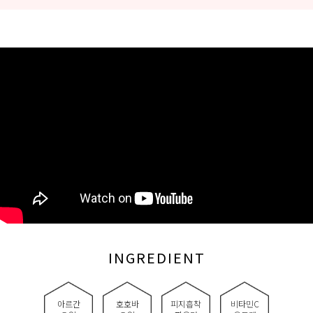
INGREDIENT
아르간
호호바
피지흡착
비타민C