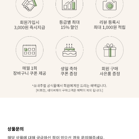
상품문의
해당 상품에 대해 궁금하신 점이 있으신 경우 문의해주세요.