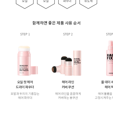
오일
오일
파우더
유도제
함께하면 좋은 제품 사용 순서
STEP
1
STEP
2
STEP
오일 컷 헤어
헤어 라인
올 데이 
드라이 파우더
커버 쿠션
헤어 
모발과 두피의 기름잡는
헤어 라인을 꼼꼼하게
헤어 볼륨을
헤어 파우더
커버하는 봉쿠션
고정시켜주는 