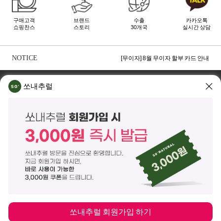
구매고객
브랜드
수출
카카오톡
쇼핑찬스
스토리
30개국
실시간 상담
[무이자] 8월 토스페이 무이자 할부안내
[무이자] 8월 PAYCO 혜택 안내
NOTICE
[무이자] 8월 무이자 할부 카드 안내
TOP
쏘내추럴 소개
회사위치
쇼룸소개
쏘내추럴
쏘내추럴(주)
서울시 강남구 논현로 140길 5 쏘내추럴빌딩 (논현동 74-26)
대표이사 조주호
개인정보보호책임자 김옥경
사업자등록번호 261-81-21889
통신판매업신고 제2014-서울강남-03442호
제품/배송 문의
help@sonatural.co.kr
마케팅 문의
marketing@sonatural.co.kr
본사 고객센터 문의
02-573-6769
(평일 10:00~18:00 / 점심시간 12:30~13:30)
해외 수출 문의
MAIL
info@sonatural.co.kr
COPYRIGHT
©
SONATURAL.CO.KR
ALL RIGHT RESERVERD.
ENGLISH
CS CENTER
PC버전
쏘내추럴 회원가입 하기