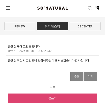
0
REVIEW
뷰티테스터
CS CENTER
클렌징 구매 고민중입니다
박주*
|
2025-08-18
|
조회수 230
클렌징 뭐살지 고민인데 당첨해주신다면 써보겠습니다 감사합니다
수정
삭제
목록
글쓰기