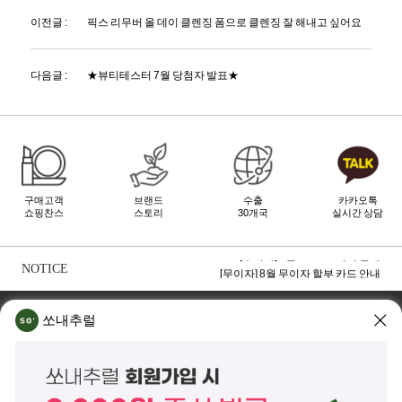
이전글 :
픽스 리무버 올 데이 클렌징 폼으로 클렌징 잘 해내고 싶어요
다음글 :
★뷰티테스터 7월 당첨자 발표★
구매고객
브랜드
수출
카카오톡
쇼핑찬스
스토리
30개국
실시간 상담
[무이자] 8월 토스페이 무이자 할부안내
[무이자] 8월 PAYCO 혜택 안내
NOTICE
[무이자] 8월 무이자 할부 카드 안내
TOP
쏘내추럴 소개
회사위치
쇼룸소개
쏘내추럴
쏘내추럴(주)
서울시 강남구 논현로 140길 5 쏘내추럴빌딩 (논현동 74-26)
대표이사 조주호
개인정보보호책임자 김옥경
사업자등록번호 261-81-21889
통신판매업신고 제2014-서울강남-03442호
제품/배송 문의
help@sonatural.co.kr