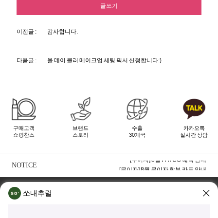
글쓰기
이전글 :
감사합니다.
다음글 :
올 데이 블러 메이크업 세팅 픽서 신청합니다:)
구매고객
브랜드
수출
카카오톡
쇼핑찬스
스토리
30개국
실시간 상담
[무이자] 8월 토스페이 무이자 할부안내
[무이자] 8월 PAYCO 혜택 안내
NOTICE
[무이자] 8월 무이자 할부 카드 안내
TOP
쏘내추럴 소개
회사위치
쇼룸소개
쏘내추럴
쏘내추럴(주)
서울시 강남구 논현로 140길 5 쏘내추럴빌딩 (논현동 74-26)
대표이사 조주호
개인정보보호책임자 김옥경