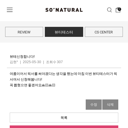
0
REVIEW
뷰티테스터
CS CENTER
뷰테신청합니다!
김현*
|
2025-05-30
|
조회수 307
여름이어서 픽서를 써야겠다는 생각을 했는데 마침 이번 뷰티테스터가 픽
서여서 신청해봅니다!
꼭 뽑혔으면 좋겠어요🙏🏻🙏🏻
수정
삭제
목록