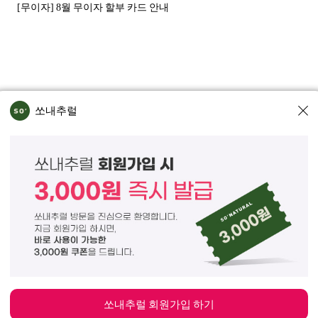
[무이자] 8월 무이자 할부 카드 안내
쏘내추럴
인정보처리방침
회사위치
동 74 - 26)
대표이사 조주호
개인정보보호책임자 김옥
서울강남 - 03442호
휴 마케팅 문의
marketing@sonatural.co.kr
HT RESERVERD.
쏘내추럴 회원가입 하기