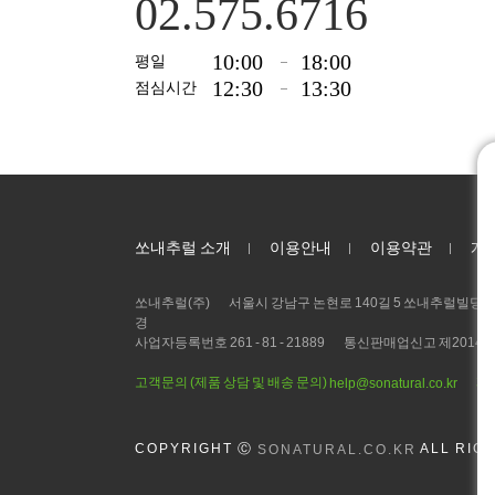
02.575.6716
10:00
18:00
평일
12:30
13:30
점심시간
쏘내추럴 소개
이용안내
이용약관
개
쏘내추럴(주)
서울시 강남구 논현로 140길 5 쏘내추럴빌딩 (논현
경
사업자등록번호 261 - 81 - 21889
통신판매업신고 제2014 - 
고객문의 (제품 상담 및 배송 문의)
제
help@sonatural.co.kr
COPYRIGHT
Ⓒ
ALL RIG
SONATURAL.CO.KR