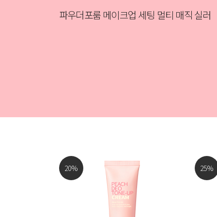
파우더포룸 메이크업 세팅 멀티 매직 실러
20
%
25
%