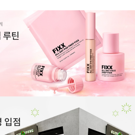
계
렙 루틴
 입점