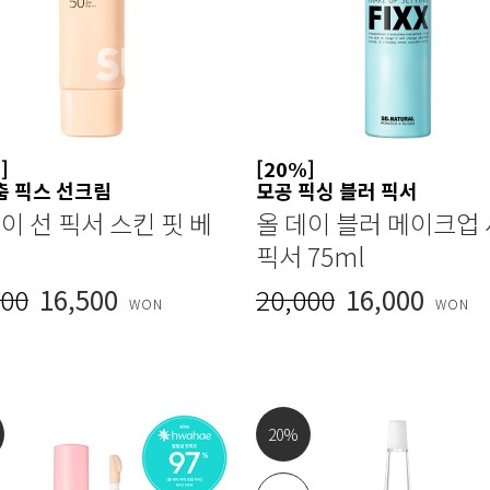
]
[20%]
춤 픽스 선크림
모공 픽싱 블러 픽서
이 선 픽서 스킨 핏 베
올 데이 블러 메이크업
픽서 75ml
000
16,500
20,000
16,000
WON
WON
20
%