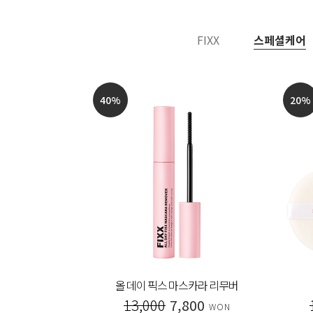
FIXX
스페셜케어
40
%
20
%
 아이라이너
올 데이 픽스 마스카라 리무버
00
13,000
7,800
WON
WON