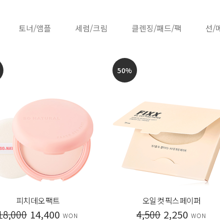
토너/앰플
세럼/크림
클렌징/패드/팩
선/
50
%
피치 데오 팩트
오일 컷 픽스 페이퍼
18,000
14,400
4,500
2,250
WON
WON