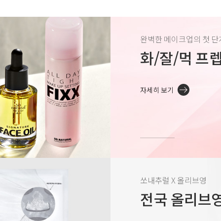
완벽한 메이크업의 첫 단
화/잘/먹 프
자세히 보기
쏘내추럴 X 올리브영
전국 올리브영