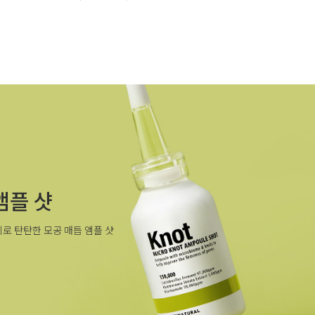
앰플 샷
로 탄탄한 모공 매듭 앰플 샷