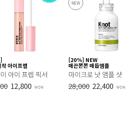
NEW
]
[20%] NEW
밀착 아이프렙
매끈쫀쫀 매듭앰플
데이 아이 프렙 픽서
마이크로 낫 앰플 샷
000
12,800
28,000
22,400
WON
WON