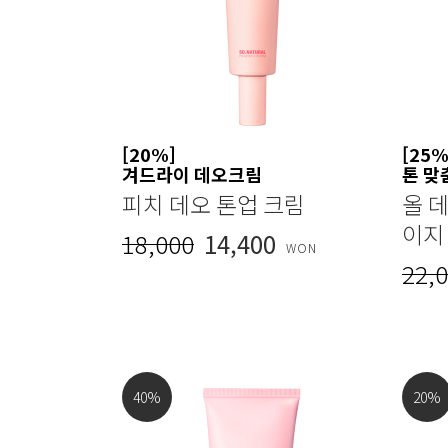
[20%]
[25%
겨드라이 데오크림
톤 맞
피치 데오 톤업 크림
올 데
이지
18,000
14,400
WON
22,
40
%
20
%