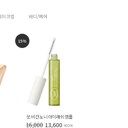
메이크업
바디/헤어
15
%
20
%
쏘 비건 노니 아이래쉬 앰플
시그니처
16,000
13,600
30,000
WON