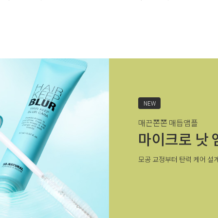
NEW
매끈쫀쫀 매듭앰플
마이크로 낫 
모공 교정부터 탄력 케어 설계