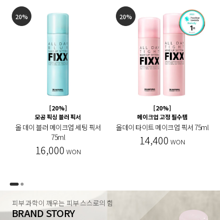
20%
20%
[20%]
[20%]
모공 픽싱 블러 픽서
메이크업 고정 필수템
올 데이 블러 메이크업 세팅 픽서
올데이 타이트 메이크업 픽서 75ml
75ml
14,400
WON
16,000
WON
피부 과학이 깨우는 피부 스스로의 힘
BRAND STORY