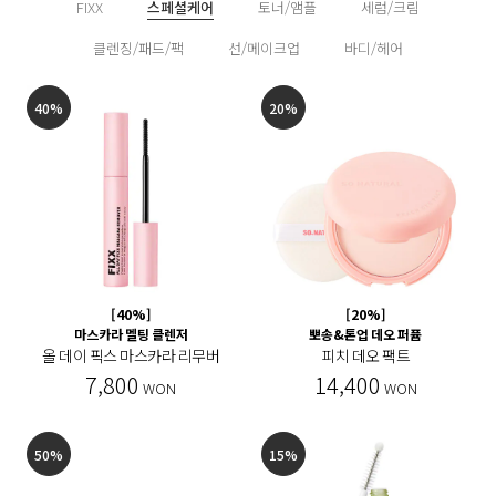
FIXX
스페셜케어
토너/앰플
세럼/크림
클렌징/패드/팩
선/메이크업
바디/헤어
40%
20%
[40%]
[20%]
마스카라 멜팅 클렌저
뽀송&톤업 데오 퍼퓸
올 데이 픽스 마스카라 리무버
피치 데오 팩트
7,800
14,400
WON
WON
50%
15%