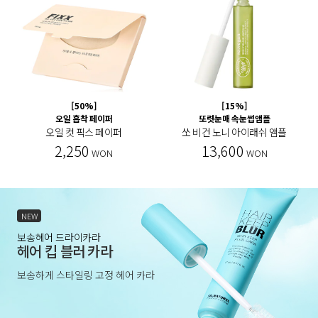
[50%]
[15%]
오일 흡착 페이퍼
또렷눈매 속눈썹앰플
오일 컷 픽스 페이퍼
쏘 비건 노니 아이래쉬 앰플
2,250
13,600
WON
WON
NEW
보송헤어 드라이카라
헤어 킵 블러 카라
보송하게 스타일링 고정 헤어 카라