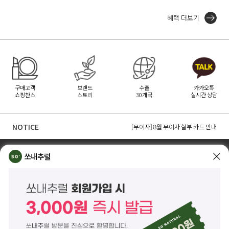
혜택 더보기
구매고객
브랜드
수출
카카오톡
쇼핑찬스
스토리
30개국
실시간 상담
[무이자] 8월 토스페이 무이자 할부안내
[무이자] 8월 PAYCO 혜택 안내
NOTICE
[무이자] 8월 무이자 할부 카드 안내
TOP
쏘내추럴 소개
회사위치
쇼룸소개
쏘내추럴
쏘내추럴(주)
서울시 강남구 논현로 140길 5 쏘내추럴빌딩 (논현동 74-26)
대표이사 조주호
개인정보보호책임자 김옥경
사업자등록번호 261-81-21889
통신판매업신고 제2014-서울강남-03442호
제품/배송 문의
help@sonatural.co.kr
마케팅 문의
marketing@sonatural.co.kr
본사 고객센터 문의
02-573-6769
(평일 10:00~18:00 / 점심시간 12:30~13:30)