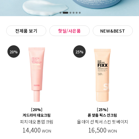
전제품 보기
핫딜/사은품
NEW&BEST
20%
25%
[20%]
[25%]
겨드라이 데오크림
톤 맞춤 픽스 선크림
피치 데오 톤업 크림
올 데이 선 픽서 스킨 핏 베이지
14,400
16,500
WON
WON