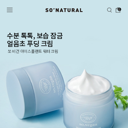
0
수분 톡톡, 보습 잠금
얼음초 푸딩 크림
쏘 비건 아이스플랜트 워터 크림