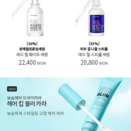
[30%]
[20%]
각질잡는 귀신세럼
살버터 블렌딩 세럼
레드 필 팅글 세럼
살버터 글로우 레이어 세럼
19,600
24,000
WON
WON
NEW
보송헤어 드라이카라
헤어 킵 블러 카라
보송하게 스타일링 고정 헤어 카라