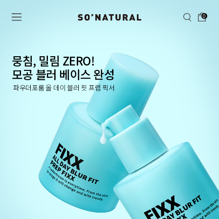
0
뭉침, 밀림 ZERO!
모공 블러 베이스 완성
파우더포룸 올 데이 블러 핏 프렙 픽서