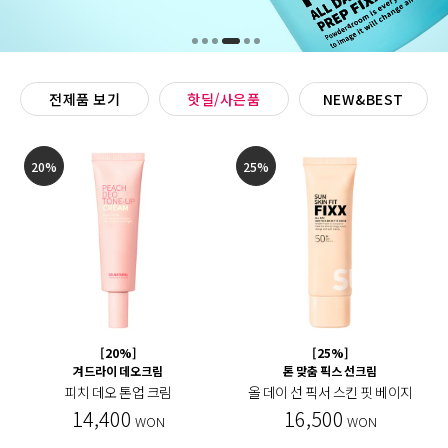
전제품 보기
핫딜/사은품
NEW&BEST
20%
25%
[20%]
[25%]
겨드라이 데오크림
톤 맞춤 픽스 선크림
피치 데오 톤업 크림
올 데이 선 픽서 스킨 핏 베이지
14,400
16,500
WON
WON