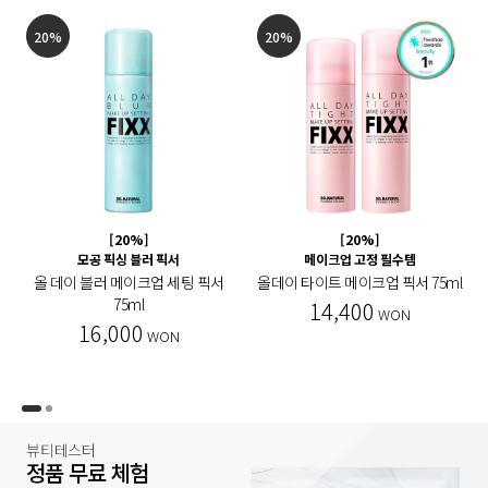
20%
20%
[20%]
[20%]
모공 픽싱 블러 픽서
메이크업 고정 필수템
올 데이 블러 메이크업 세팅 픽서
올데이 타이트 메이크업 픽서 75ml
75ml
14,400
WON
16,000
WON
뷰티테스터
정품 무료 체험