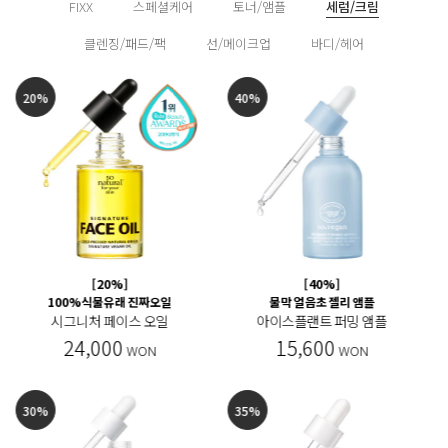
FIXX
스페셜케어
토너/앰플
세럼/크림
클렌징/패드/팩
선/메이크업
바디/헤어
60%
25%
[60%]
[25%]
유분순삭 뽀송크림
눈가 밀착 아이 살버터
매직 포어 매트 크림
소프트 아이 살버터
7,200
19,500
WON
WON
30%
20%