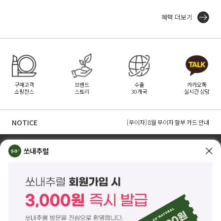
혜택 더보기
구매고객
브랜드
수출
카카오톡
쇼핑찬스
스토리
30개국
실시간 상담
[무이자] 8월 PAYCO 혜택 안내
[무이자] 8월 무이자 할부 카드 안내
NOTICE
[무이자] 8월 토스페이 무이자 할부안내
TOP
쏘내추럴 소개
회사위치
쇼룸소개
쏘내추럴
쏘내추럴(주)
서울시 강남구 논현로 140길 5 쏘내추럴빌딩 (논현동 74-26)
대표이사 조주호
개인정보보호책임자 김옥경
사업자등록번호 261-81-21889
통신판매업신고 제2014-서울강남-03442호
제품/배송 문의
help@sonatural.co.kr
마케팅 문의
marketing@sonatural.co.kr
본사 고객센터 문의
02-573-6769
(평일 10:00~18:00 / 점심시간 12:30~13:30)