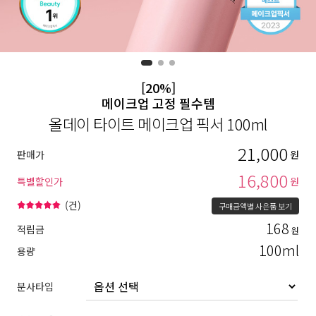
[20%]
메이크업 고정 필수템
올데이 타이트 메이크업 픽서 100ml
21,000
판매가
원
16,800
특별할인가
원
(
건)
구매금액별 사은품 보기
168
적립금
원
100ml
용량
분사타입