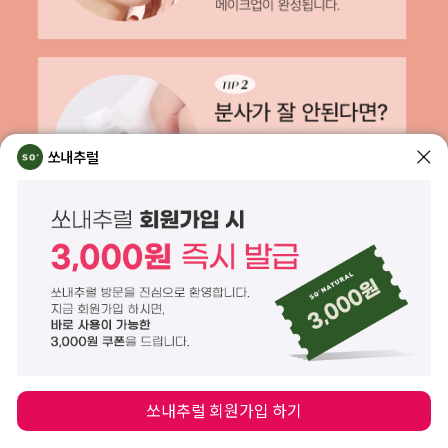
쏘내추럴
쏘내추럴 회원가입 하기