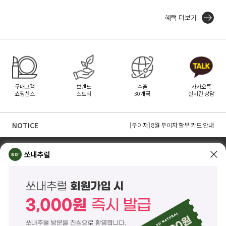
혜택 더보기
구매고객
브랜드
수출
카카오톡
쇼핑찬스
스토리
30개국
실시간 상담
[무이자] 8월 토스페이 무이자 할부안내
[무이자] 8월 PAYCO 혜택 안내
NOTICE
[무이자] 8월 무이자 할부 카드 안내
TOP
쏘내추럴 소개
회사위치
쇼룸소개
쏘내추럴
쏘내추럴(주)
서울시 강남구 논현로 140길 5 쏘내추럴빌딩 (논현동 74-26)
대표이사 조주호
개인정보보호책임자 김옥경
사업자등록번호 261-81-21889
통신판매업신고 제2014-서울강남-03442호
제품/배송 문의
help@sonatural.co.kr
마케팅 문의
marketing@sonatural.co.kr
본사 고객센터 문의
02-573-6769
(평일 10:00~18:00 / 점심시간 12:30~13:30)