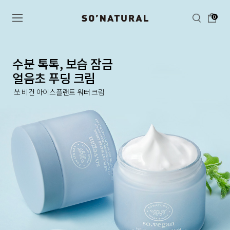
0
수분 톡톡, 보습 잠금
얼음초 푸딩 크림
쏘 비건 아이스플랜트 워터 크림