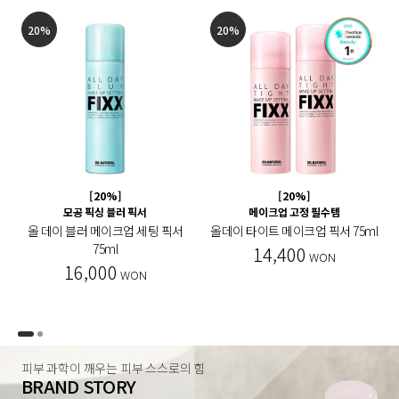
20%
20%
[20%]
[20%]
모공 픽싱 블러 픽서
메이크업 고정 필수템
올 데이 블러 메이크업 세팅 픽서
올데이 타이트 메이크업 픽서 75ml
75ml
14,400
WON
16,000
WON
피부 과학이 깨우는 피부 스스로의 힘
BRAND STORY