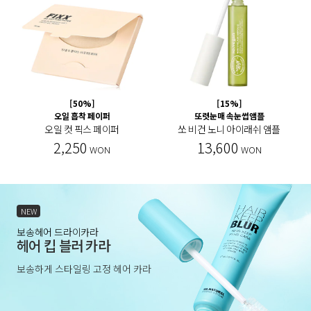
[50%]
[15%]
오일 흡착 페이퍼
또렷눈매 속눈썹앰플
오일 컷 픽스 페이퍼
쏘 비건 노니 아이래쉬 앰플
2,250
13,600
WON
WON
NEW
보송헤어 드라이카라
헤어 킵 블러 카라
보송하게 스타일링 고정 헤어 카라