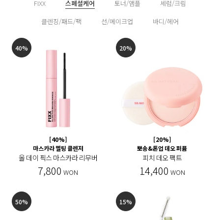
FIXX
스페셜케어
토너/앰플
세럼/크림
클렌징/패드/팩
선/메이크업
바디/헤어
40%
20%
[40%]
[20%]
마스카라 멜팅 클렌저
뽀송&톤업 데오 퍼퓸
올 데이 픽스 마스카라 리무버
피치 데오 팩트
7,800
14,400
WON
WON
50%
15%