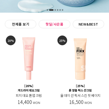
전제품 보기
핫딜/사은품
NEW&BEST
20%
25%
[20%]
[25%]
겨드라이 데오크림
톤 맞춤 픽스 선크림
피치 데오 톤업 크림
올 데이 선 픽서 스킨 핏 베이지
14,400
16,500
WON
WON