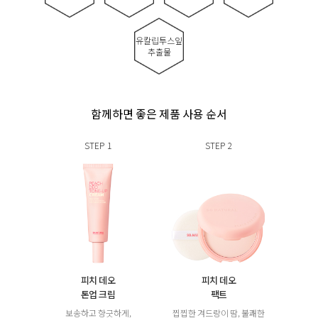
유칼립투스잎
추출물
함께하면 좋은 제품 사용 순서
STEP
1
STEP
2
피치 데오
피치 데오
톤업 크림
팩트
보송하고 향긋하게,
찝찝한 겨드랑이 땀, 불쾌한