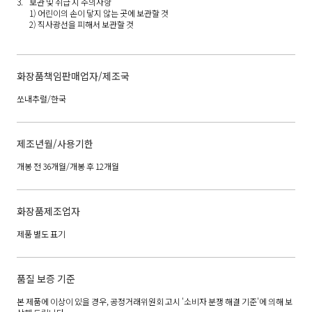
보관 및 취급 시 주의사항
1) 어린이의 손이 닿지 않는 곳에 보관할 것
2) 직사광선을 피해서 보관할 것
화장품책임판매업자/제조국
쏘내추럴/한국
제조년월/사용기한
개봉 전 36개월/개봉 후 12개월
화장품제조업자
제품 별도 표기
품질 보증 기준
본 제품에 이상이 있을 경우, 공정거래위원회 고시 '소비자 분쟁 해결 기준'에 의해 보