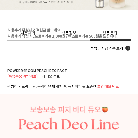
사용후기 작성하고 적립금 받으세요.
사용후기
상품정보
상품문의
사용후기 작성 시, 포토후기는 1,000원 / 텍스트후기는 500원을 드립니다.
적립금 지급 기준 보기
POWDER4ROOM PEACH DEO PACT
[복숭복숭 겨땀팩트]
피치 데오 팩트
찝찝한 겨드랑이 땀, 불쾌한 냄새 케어! 방금 샤워한 듯 뽀송한
톤업 데오 팩트