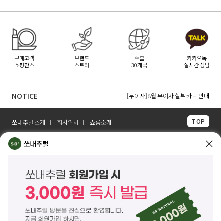
구매고객
브랜드
수출
카카오톡
쇼핑찬스
스토리
30개국
실시간 상담
[무이자] 8월 PAYCO 혜택 안내
[무이자] 8월 무이자 할부 카드 안내
NOTICE
[무이자] 8월 토스페이 무이자 할부안내
TOP
쏘내추럴 소개
회사위치
쇼룸소개
쏘내추럴(주)
서울시 강남구 논현로 140길 5 쏘내추럴빌딩 (논현동 74-26)
쏘내추럴
대표이사 조주호
개인정보보호책임자 김옥경
사업자등록번호 261-81-21889
통신판매업신고 제2014-서울강남-03442호
제품/배송 문의
help@sonatural.co.kr
마케팅 문의
marketing@sonatural.co.kr
본사 고객센터 문의
02-573-6769
(평일 10:00~18:00 / 점심시간 12:30~13:30)
해외 수출 문의
MAIL
info@sonatural.co.kr