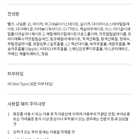
전성분
탤크, 나일론-12, 마이카, 마그네슘미리스테이트, 실리카, 다이아이소스테아릴말레
이트, 다이메티콘, 티타늄디옥사이드 (CI 77891), 헥실라우레이트, 비스-다이글리세
릴폴리아실아디페이트-2, 메틸메타크릴레이트크로스폴리머, 카프릴릴글라이콜, 트
라이에톡시카프릴릴실레인, 토코페릴아세테이트, 적색산화철, 황색산화철, 정제수,
부틸렌글라이콜, 유칼립투스잎추출물, 1,2-헥산다이올, 녹차추출물, 레몬추출물, 복
숭아추출물(10ppb), 비타민나무추출물, 스페인감초뿌리추출물, 아스코빅애씨드,
카페인, 페룰릭애씨드, 향료
피부타입
All Skin Type
(모든 피부 타입)
사용할 때의 주의사항
화장품 사용 시 또는 사용 후 직사광선에 의하여 사용부위가 붉은 반점, 부어오름
또는 가려움증 등의 이상 증상이나 부작용이 있는 경우에는 전문의 등과 상담할
것
상처가 있는 부위 등에는 사용을 자제할 것