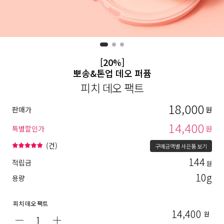
[20%]
뽀송&톤업 데오 퍼퓸
피치 데오 팩트
18,000
판매가
원
14,400
특별할인가
원
(
건)
구매금액별 사은품 보기
144
적립금
원
10g
용량
피치 데오 팩트
14,400
원