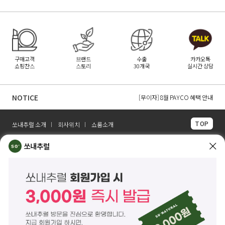
구매고객
브랜드
수출
카카오톡
쇼핑찬스
스토리
30개국
실시간 상담
[무이자] 8월 무이자 할부 카드 안내
[무이자] 8월 토스페이 무이자 할부안내
NOTICE
[무이자] 8월 PAYCO 혜택 안내
TOP
쏘내추럴 소개
회사위치
쇼룸소개
쏘내추럴(주)
서울시 강남구 논현로 140길 5 쏘내추럴빌딩 (논현동 74-26)
쏘내추럴
대표이사 조주호
개인정보보호책임자 김옥경
사업자등록번호 261-81-21889
통신판매업신고 제2014-서울강남-03442호
제품/배송 문의
help@sonatural.co.kr
마케팅 문의
marketing@sonatural.co.kr
본사 고객센터 문의
02-573-6769
(평일 10:00~18:00 / 점심시간 12:30~13:30)
해외 수출 문의
MAIL
info@sonatural.co.kr