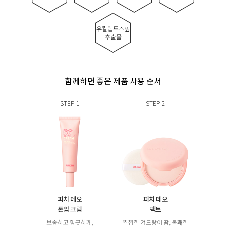
유칼립투스잎
추출물
함께하면 좋은 제품 사용 순서
STEP
1
STEP
2
피치 데오
피치 데오
톤업 크림
팩트
보송하고 향긋하게,
찝찝한 겨드랑이 땀, 불쾌한