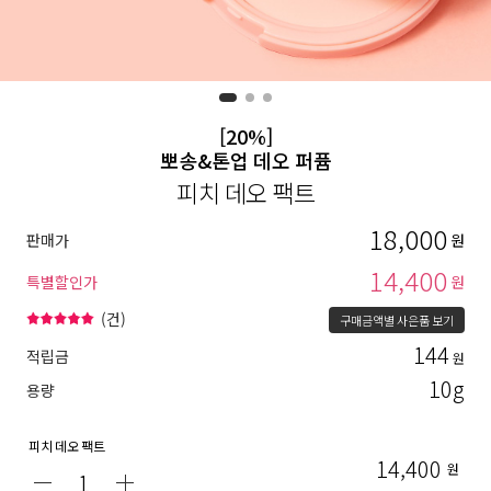
[20%]
뽀송&톤업 데오 퍼퓸
피치 데오 팩트
18,000
판매가
원
14,400
특별할인가
원
(
건)
구매금액별 사은품 보기
144
적립금
원
10g
용량
피치 데오 팩트
14,400
원