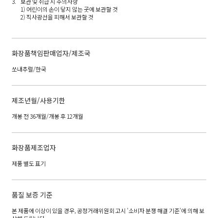
보관 및 취급 시 주의사항
1) 어린이의 손이 닿지 않는 곳에 보관할 것
2) 직사광선을 피해서 보관할 것
화장품책임판매업자/제조국
쏘내추럴/한국
제조년월/사용기한
개봉 전 36개월/개봉 후 12개월
화장품제조업자
제품 별도 표기
품질 보증 기준
본 제품에 이상이 있을 경우, 공정거래위원회 고시 '소비자 분쟁 해결 기준'에 의해 보