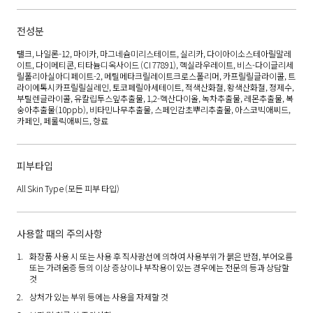
전성분
탤크, 나일론-12, 마이카, 마그네슘미리스테이트, 실리카, 다이아이소스테아릴말레
이트, 다이메티콘, 티타늄디옥사이드 (CI 77891), 헥실라우레이트, 비스-다이글리세
릴폴리아실아디페이트-2, 메틸메타크릴레이트크로스폴리머, 카프릴릴글라이콜, 트
라이에톡시카프릴릴실레인, 토코페릴아세테이트, 적색산화철, 황색산화철, 정제수,
부틸렌글라이콜, 유칼립투스잎추출물, 1,2-헥산다이올, 녹차추출물, 레몬추출물, 복
숭아추출물(10ppb), 비타민나무추출물, 스페인감초뿌리추출물, 아스코빅애씨드,
카페인, 페룰릭애씨드, 향료
피부타입
All Skin Type
(모든 피부 타입)
사용할 때의 주의사항
화장품 사용 시 또는 사용 후 직사광선에 의하여 사용부위가 붉은 반점, 부어오름
또는 가려움증 등의 이상 증상이나 부작용이 있는 경우에는 전문의 등과 상담할
것
상처가 있는 부위 등에는 사용을 자제할 것