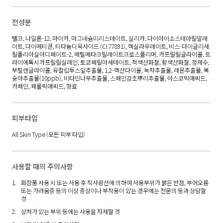
전성분
탤크, 나일론-12, 마이카, 마그네슘미리스테이트, 실리카, 다이아이소스테아릴말레
이트, 다이메티콘, 티타늄디옥사이드 (CI 77891), 헥실라우레이트, 비스-다이글리세
릴폴리아실아디페이트-2, 메틸메타크릴레이트크로스폴리머, 카프릴릴글라이콜, 트
라이에톡시카프릴릴실레인, 토코페릴아세테이트, 적색산화철, 황색산화철, 정제수,
부틸렌글라이콜, 유칼립투스잎추출물, 1,2-헥산다이올, 녹차추출물, 레몬추출물, 복
숭아추출물(10ppb), 비타민나무추출물, 스페인감초뿌리추출물, 아스코빅애씨드,
카페인, 페룰릭애씨드, 향료
피부타입
All Skin Type
(모든 피부 타입)
사용할 때의 주의사항
화장품 사용 시 또는 사용 후 직사광선에 의하여 사용부위가 붉은 반점, 부어오름
또는 가려움증 등의 이상 증상이나 부작용이 있는 경우에는 전문의 등과 상담할
것
상처가 있는 부위 등에는 사용을 자제할 것