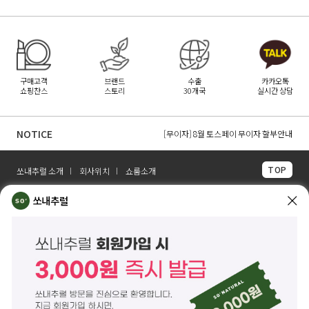
구매고객
브랜드
수출
카카오톡
쇼핑찬스
스토리
30개국
실시간 상담
[무이자] 8월 무이자 할부 카드 안내
NOTICE
[무이자] 8월 토스페이 무이자 할부안내
[무이자] 8월 PAYCO 혜택 안내
TOP
쏘내추럴 소개
회사위치
쇼룸소개
쏘내추럴(주)
서울시 강남구 논현로 140길 5 쏘내추럴빌딩 (논현동 74-26)
쏘내추럴
대표이사 조주호
개인정보보호책임자 김옥경
사업자등록번호 261-81-21889
통신판매업신고 제2014-서울강남-03442호
제품/배송 문의
help@sonatural.co.kr
마케팅 문의
marketing@sonatural.co.kr
본사 고객센터 문의
02-573-6769
(평일 10:00~18:00 / 점심시간 12:30~13:30)
해외 수출 문의
MAIL
info@sonatural.co.kr