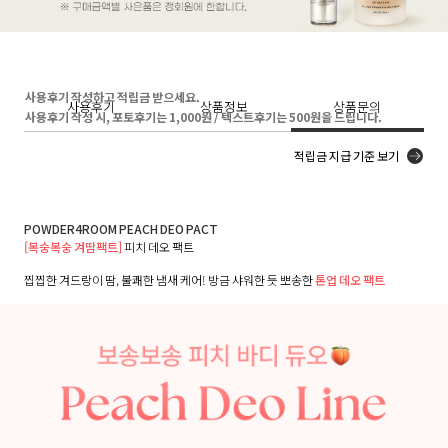
사용후기 작성하고 적립금 받으세요.
사용후기
상품정보
상품문의
사용후기 작성 시, 포토후기는 1,000원 / 텍스트후기는 500원을 드립니다.
적립금 지급 기준 보기
POWDER4ROOM PEACH DEO PACT
[복숭복숭 겨땀팩트]
피치 데오 팩트
찝찝한 겨드랑이 땀, 불쾌한 냄새 케어! 방금 샤워한 듯 뽀송한
톤업 데오 팩트