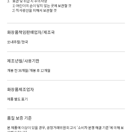
보관 및 취급 시 주의사항
1) 어린이의 손이 닿지 않는 곳에 보관할 것
2) 직사광선을 피해서 보관할 것
화장품책임판매업자/제조국
쏘내추럴/한국
제조년월/사용기한
개봉 전 36개월/개봉 후 12개월
화장품제조업자
제품 별도 표기
품질 보증 기준
본 제품에 이상이 있을 경우, 공정거래위원회 고시 '소비자 분쟁 해결 기준'에 의해 보