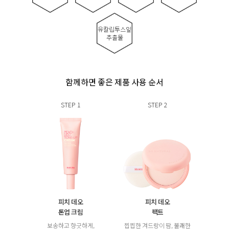
유칼립투스잎
추출물
함께하면 좋은 제품 사용 순서
STEP
1
STEP
2
피치 데오
피치 데오
톤업 크림
팩트
보송하고 향긋하게,
찝찝한 겨드랑이 땀, 불쾌한