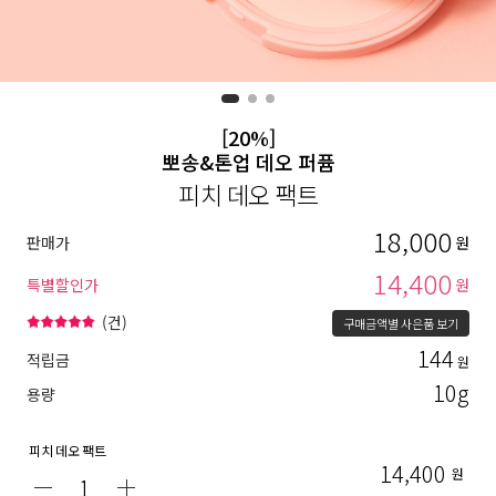
[20%]
뽀송&톤업 데오 퍼퓸
피치 데오 팩트
18,000
판매가
원
14,400
특별할인가
원
(
건)
구매금액별 사은품 보기
144
적립금
원
10g
용량
피치 데오 팩트
14,400
원