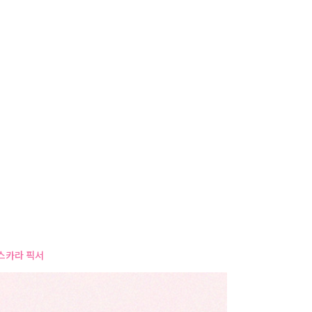
사
항
스카라 픽서