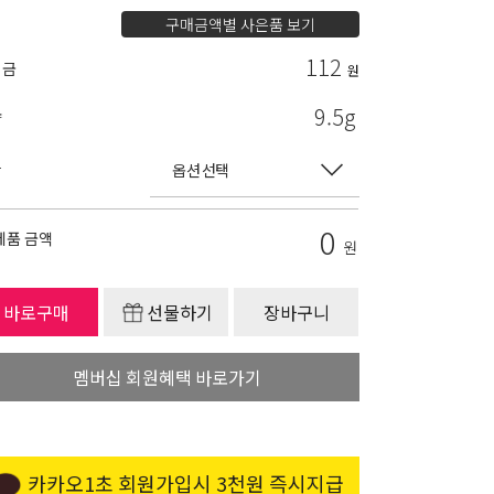
구매금액별 사은품 보기
112
립금
원
9.5g
량
상
0
제품 금액
원
바로구매
선물하기
장바구니
멤버십 회원혜택 바로가기
카카오1초 회원가입시 3천원 즉시지급