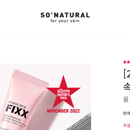
[
올
판
특