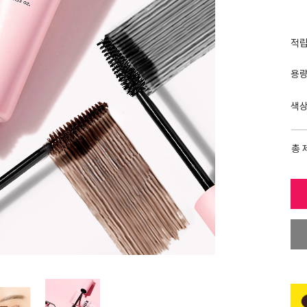
적
용
색
총 