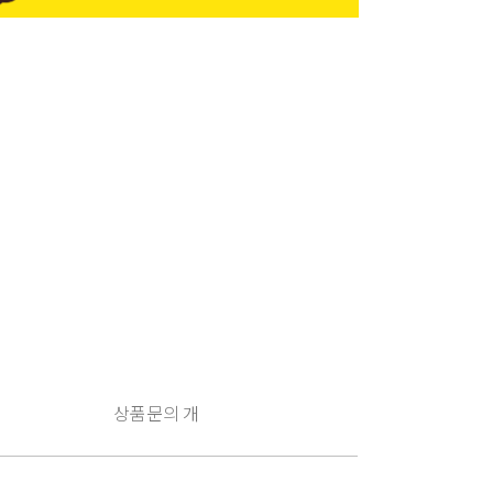
상품문의
개
구
매
유
의