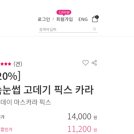
3,000원
0
로그인
회원가입
ENG
/
(
건)
20%]
속눈썹 고데기 픽스 카라
 데이 마스카라 픽스
14,000
매가
원
11,200
별할인가
원