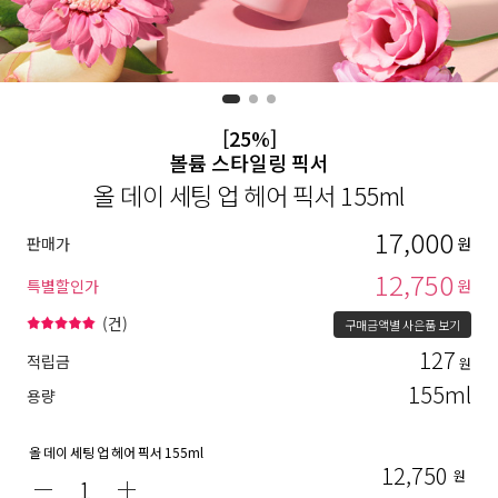
[25%]
볼륨 스타일링 픽서
올 데이 세팅 업 헤어 픽서 155ml
17,000
판매가
원
12,750
특별할인가
원
(
건)
구매금액별 사은품 보기
127
적립금
원
155ml
용량
올 데이 세팅 업 헤어 픽서 155ml
12,750
원