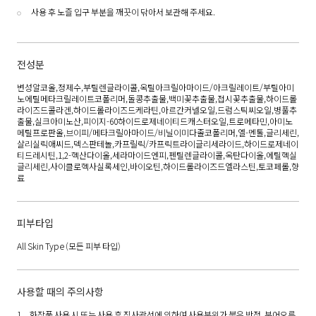
사용 후 노즐 입구 부분을 깨끗이 닦아서 보관해 주세요.
전성분
변성알코올,정제수,부틸렌글라이콜,옥틸아크릴아마이드/아크릴레이트/부틸아미
노에틸메타크릴레이트코폴리머,돌콩추출물,백미꽃추출물,접시꽃추출물,하이드롤
라이즈드콜라겐,하이드롤라이즈드케라틴,아르간커넬오일,드럼스틱씨오일,병풀추
출물,실크아미노산,피이지-60하이드로제네이티드캐스터오일,트로메타민,아미노
메틸프로판올,브이피/메타크릴아마이드/비닐이미다졸코폴리머,엘-멘톨,글리세린,
살리실릭애씨드,덱스판테놀,카프릴릭/카프릭트라이글리세라이드,하이드로제네이
티드레시틴,1,2-헥산다이올,세라마이드엔피,펜틸렌글라이콜,옥탄다이올,에틸헥실
글리세린,사이클로헥사실록세인,바이오틴,하이드롤라이즈드엘라스틴,토코페롤,향
료
피부타입
All Skin Type
(모든 피부 타입)
사용할 때의 주의사항
화장품 사용 시 또는 사용 후 직사광선에 의하여 사용부위가 붉은 반점, 부어오름