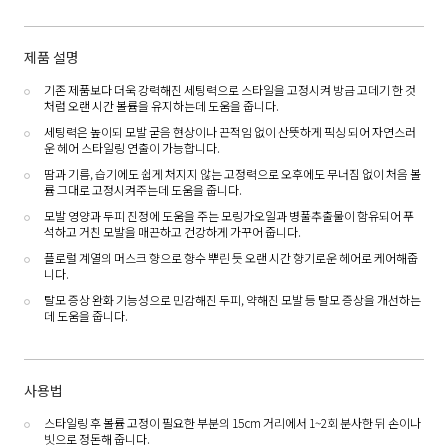
제품 설명
기존 제품보다 더욱 강력해진 세팅력으로 스타일을 고정시켜 방금 고데기 한 것
처럼 오랜 시간 볼륨을 유지하는데 도움을 줍니다.
세팅력은 높이되 모발 굳음 현상이나 끈적임 없이 산뜻하게 픽싱 되어 자연스러
운 헤어 스타일링 연출이 가능합니다.
땀과 기름, 습기에도 쉽게 처지지 않는 고정력으로 오후에도 무너짐 없이 처음 볼
륨 그대로 고정시켜주는데 도움을 줍니다.
모발 영양과 두피 진정에 도움을 주는 모링가오일과 병풀추출물이 함유되어 푸
석하고 거친 모발을 매끈하고 건강하게 가꾸어 줍니다.
플로럴 계열의 머스크 향으로 향수 뿌린 듯 오랜 시간 향기로운 헤어로 케어해줍
니다.
탈모 증상 완화 기능성으로 민감해진 두피, 약해진 모발 등 탈모 증상을 개선하는
데 도움을 줍니다.
사용법
스타일링 후 볼륨 고정이 필요한 부분의 15cm 거리에서 1~2회 분사한 뒤 손이나
빗으로 정돈해 줍니다.