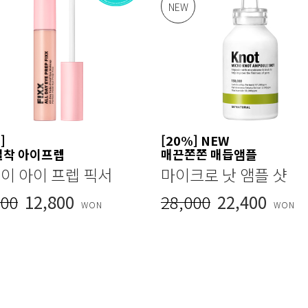
NEW
]
[20%] NEW
밀착 아이프렙
매끈쫀쫀 매듭앰플
데이 아이 프렙 픽서
마이크로 낫 앰플 샷
000
12,800
28,000
22,400
WON
WON