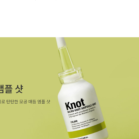
앰플 샷
로 탄탄한 모공 매듭 앰플 샷