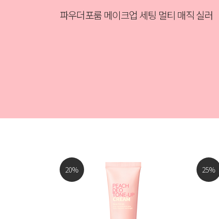
파우더포룸 메이크업 세팅 멀티 매직 실러
20
%
25
%