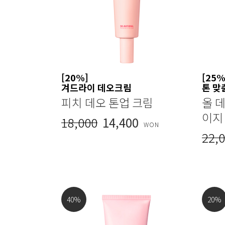
[20%]
[25%
겨드라이 데오크림
톤 맞
피치 데오 톤업 크림
올 데
이지
18,000
14,400
WON
22,
40
%
20
%