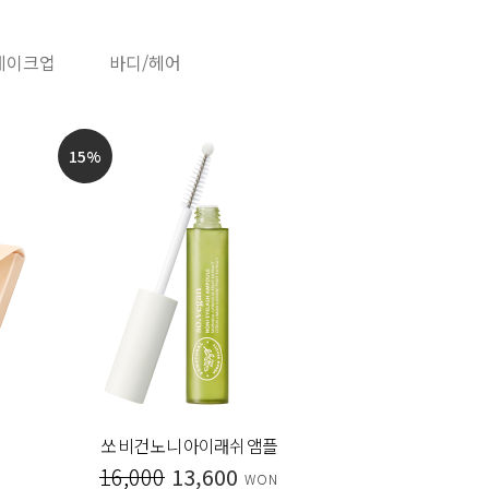
메이크업
바디/헤어
15
%
20
%
쏘 비건 노니 아이래쉬 앰플
시그니처
16,000
13,600
30,000
WON