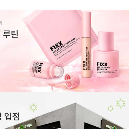
계
렙 루틴
 입점