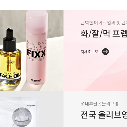
완벽한 메이크업의 첫 단
화/잘/먹 프
자세히 보기
쏘내추럴 X 올리브영
전국 올리브영