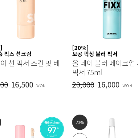
]
[20%]
춤 픽스 선크림
모공 픽싱 블러 픽서
이 선 픽서 스킨 핏 베
올 데이 블러 메이크업
픽서 75ml
000
16,500
20,000
16,000
WON
WON
20
%