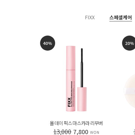
FIXX
스페셜케어
40
%
20
%
 아이라이너
올 데이 픽스 마스카라 리무버
00
13,000
7,800
WON
WON