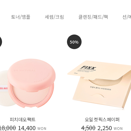
토너/앰플
세럼/크림
클렌징/패드/팩
선/
30
%
아이스플랜트 퍼밍 앰플
레드 필 화이트 세럼
26,000
15,600
32,000
22,400
WON
WON