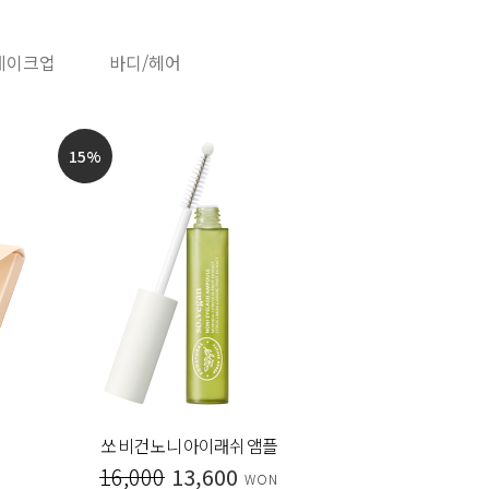
메이크업
바디/헤어
35
%
60
%
레드 필 스피큘 세럼
매직 포
32,000
20,800
18,000
WON