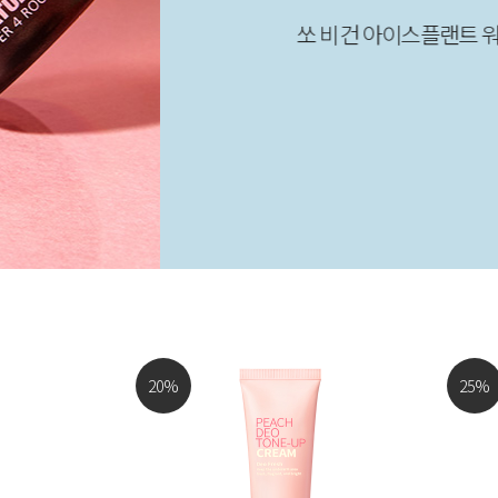
쏘 비건 아이스플랜트 워터 크림
20
%
25
%