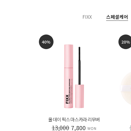
FIXX
스페셜케어
20
%
40
%
래쉬 앰플
시그니처 페이스 오일
00
30,000
24,000
WON
WON