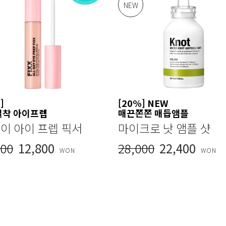
NEW
]
[20%] NEW
밀착 아이프렙
매끈쫀쫀 매듭앰플
데이 아이 프렙 픽서
마이크로 낫 앰플 샷
000
12,800
28,000
22,400
WON
WON