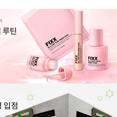
계
렙 루틴
 입점