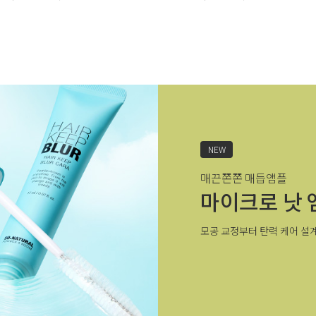
NEW
매끈쫀쫀 매듭앰플
마이크로 낫 
모공 교정부터 탄력 케어 설계