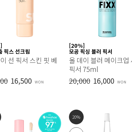
]
[20%]
춤 픽스 선크림
모공 픽싱 블러 픽서
이 선 픽서 스킨 핏 베
올 데이 블러 메이크업
픽서 75ml
000
16,500
20,000
16,000
WON
WON
20
%