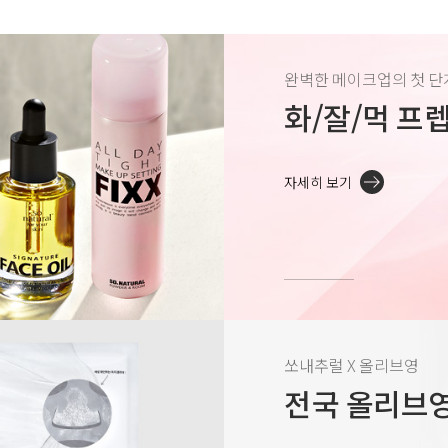
완벽한 메이크업의 첫 단
화/잘/먹 프
자세히 보기
쏘내추럴 X 올리브영
전국 올리브영