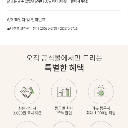
날 또는 알 수 있었던 날부터 30일 이내 (배송비: 판매자 부담)
A/S 책임자 및 전화번호
쏘내추럴 고객관리센터 02)573-6769 / 02)575-6716