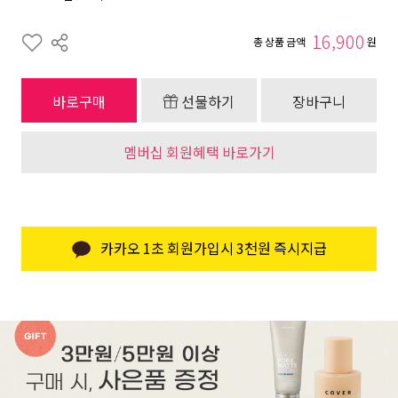
16,900
총 상품 금액
원
바로구매
선물하기
장바구니
멤버십 회원혜택 바로가기
카카오 1초 회원가입시 3천원 즉시지급