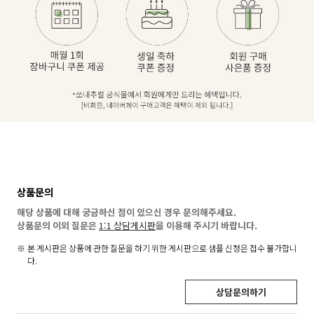
상품문의
해당 상품에 대해 궁금하신 점이 있으신 경우 문의해주세요.
상품문의 이외 질문은
1:1 상담게시판
을 이용해 주시기 바랍니다.
본 게시판은 상품에 관한 질문을 하기 위한 게시판으로 샘플 신청은 접수 불가합니
다.
상담문의하기