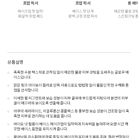
프렙 픽서
프렙 픽서
톤 베
메이크업 첫 밀착!
베이스 첫 단계
매끈한 물광 코
화잘먹 프렙 패드
완벽 고정 프렙 픽서
스킨핑크빛 
상품설명
촉촉한 수분 텍스쳐로 끈적임 없이 매끈한 물광 피부 코팅을 도와주는 글로우 베
이스입니다.
맑은 핑크 아이보리 컬러로 단독 사용으로도 텁텁함 없이 물들인 듯한 수채화 톤
업을 선사합니다.
미세한 펄 피그먼트와 보습 성분이 피부 굴곡에 부드럽게 피팅되어 본연의 피부
결이 매끄러워 보이도록 연출해 줍니다.
아쿠아 세라마이드, 히알루론산 콤플렉스 등 풍부한 보습 성분이 건조함 없이 촉
촉한 피부로 관리하는 데 도움을 줍니다.
바이오 넷 필름이 베이스 메이크업의 밀착력과 지속력을 높여주어 오랜 시간 깨
끗한 베이스 표현을 유지시켜 줍니다.
묻어남을 최소화하여 하루 종일 립 메이크업 유지에 도움을 주며, 컬러 변함없이