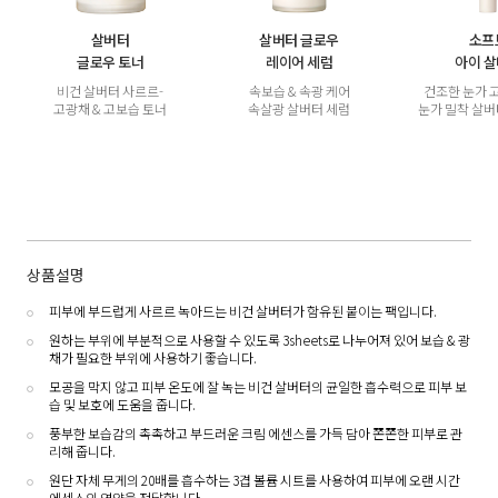
살버터
살버터 글로우
소프
글로우 토너
레이어 세럼
아이 
비건 살버터 사르르-
속보습 & 속광 케어
건조한 눈가 
고광채 & 고보습 토너
속살광 살버터 세럼
눈가 밀착 살
상품설명
피부에 부드럽게 사르르 녹아드는 비건 살버터가 함유된 붙이는 팩입니다.
원하는 부위에 부분적으로 사용할 수 있도록 3sheets로 나누어져 있어 보습 & 광
채가 필요한 부위에 사용하기 좋습니다.
모공을 막지 않고 피부 온도에 잘 녹는 비건 살버터의 균일한 흡수력으로 피부 보
습 및 보호에 도움을 줍니다.
풍부한 보습감의 촉촉하고 부드러운 크림 에센스를 가득 담아 쫀쫀한 피부로 관
리해 줍니다.
원단 자체 무게의 20배를 흡수하는 3겹 볼륨 시트를 사용하여 피부에 오랜 시간
에센스의 영양을 전달합니다.