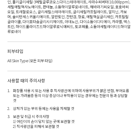
인, 폴리글리세릴-3메틸글루코오스다이스테아레이트, 사라수씨버터(10,000ppm),
세틸에틸헥사노에이트, 판테놀, 소듐하이알루로네이트, 해바라기씨오일, 호호바씨
오일, 트레할로오스, 글리세릴스테아레이트, 글리세릴카프릴레이트, 알지닌, 카보
머, 솔비탄세스퀴올리에이트, 알란토인, 잔탄검, 향료, 에틸헥실글리세린, 카프릴릴
글라이콜, 다이포타슘글리시리제이트, 아데노신, 다이소듐이디티에이, 카라멜, 덱스
트린, 하이드롤라이즈드하이알루로닉애씨드, 토코페롤, 소듐아세틸레이티드하이알
루로네이
피부타입
All Skin Type
(모든 피부 타입)
사용할 때의 주의사항
화장품 사용 시 또는 사용 후 직사광선에 의하여 사용부위가 붉은 반점, 부어오름
또는 가려움증 등의 이상 증상이나 부작용이 있는 경우에는 전문의 등과 상담할
것
상처가 있는 부위 등에는 사용을 자제할 것
보관 및 취급 시 주의사항
1) 어린이의 손이 닿지 않는 곳에 보관할 것
2) 직사광선을 피해서 보관할 것