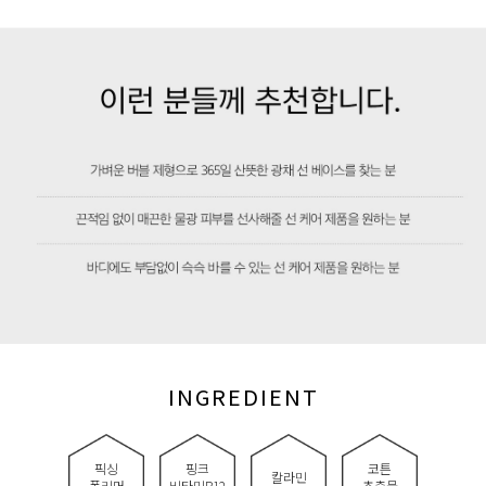
INGREDIENT
픽싱
핑크
코튼
칼라민
폴리머
비타민B12
추출물