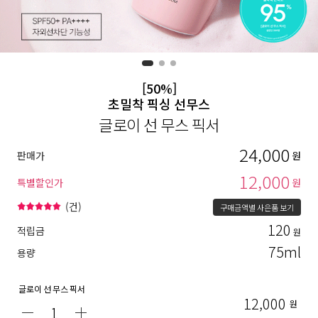
[50%]
초밀착 픽싱 선무스
글로이 선 무스 픽서
24,000
판매가
원
12,000
특별할인가
원
(
건)
구매금액별 사은품 보기
120
적립금
원
75ml
용량
글로이 선 무스 픽서
12,000
원