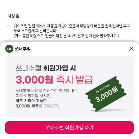
사용법
메이크업 전 단계에서, 제품을 가볍게 흔들어 적당량의 버블을 손에 덜어낸 후 피
부에 부드럽게 펴 발라줍니다.
(가스 충진 제형으로, 얼굴에 직접 분사하지 말고 손에 덜어 발라주세요.)
해당 제품의 용량은 75ml로, 기내에는 제품 1개당 용량 100ml 이하로 지퍼백
쏘내추럴
에 밀봉하여 반입 가능하며, 위탁수하물은 제품 1개당 500ml 이하 / 전체 합계
2L까지 반입 가능합니다. 단 국제선 탑승 시 공항마다 규칙이 상이할 수 있으므
로 이용하시는 항공사 고객센터에 문의하신 후 소지 부탁드립니다.
전성분
정제수, 호모살레이트, 프로판다이올, 옥토크릴렌, 에탄올, 에칠헥실살리실레이트,
페닐벤즈이미다졸설포닉애씨드, 부틸메톡시디벤조일메탄, 아미노메틸프로판올, 카
프릴릴메티콘, 글리세린, 팔미틱애씨드, 폴리솔베이트60, 폴리메틸실세스퀴옥세인,
스테아릭애씨드, 한련초추출물, 인도멀구슬나무잎추출물, 드럼스틱씨오일, 백미꽃
추출물, 접시꽃추출물, 칼라민, 코튼추출물, 아크릴레이트코폴리머, 미리스틱애씨
드, 1,2-헥산다이올, 폴리페닐실세스퀴옥세인, 하이드록시아세토페논, 펜틸렌글라
이콜, 메틸다이아이소프로필프로피온아마이드, 부틸렌글라이콜, 실리카, 에틸헥실
글리세린, 사이아노코발아민, 카프릴릭/카프릭트라이글리세라이드, 폴리하이드록
쏘내추럴 회원가입 하기
시스테아릭애씨드, 다이소듐이디티에이, 향료, 리모넨, 알파-아이소메틸아이오논,
리날룰, 시트로넬올, 쿠마린 *분사제(가스) : 부탄, 프로판, 아이소부탄