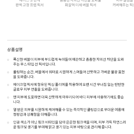
완벽 고정 프렙 픽서
화잘먹 미세 버블 픽서
커버해주는 픽
상품설명
폭신한 버블이 피부에 부드럽게 녹아들어 매끈하고 촘촘한 자외선 차단을 도와
주는 무스 타입 선 픽서입니다.
롤링하는 순간, 버블에서 워터로 시원하게 스며들어 산뜻하고 가벼운 물광 표현
을 도와줍니다.
메이크업 픽서에 함유된 픽싱 폴리머를 적용하여 오랜 시간 무너짐 없는 탄탄한
글로우 피부 연출을 도와줍니다.
맨 피부에 도포하면 더욱 산뜻하게 마무리되어 바디 피부에 사용하기에도 좋습
니다.
열 받은 피부를 시원하게 케어해줄 수 있는 즉각적인 쿨링감으로 무더운 여름에
청량감과 상쾌함을 더해줍니다.
인공 색소가 아닌 핑크 비타민을 담아 은은한 핑크색을 띠며, 피부 가득 자연스러
운 핑크빛 생기를 부여해 맑고 생기 있는 피부 바탕으로 관리해 줍니다.