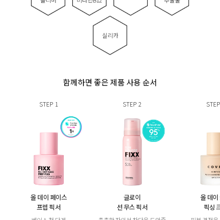
실리카
함께하면 좋은 제품 사용 순서
STEP
1
STEP
2
STEP
올 데이 페이스
글로이
올 데이
프렙 픽서
선 무스 픽서
픽싱 
베이스 첫 단계
촘촘한 자외선 차단을 도와줄
피부 결점을