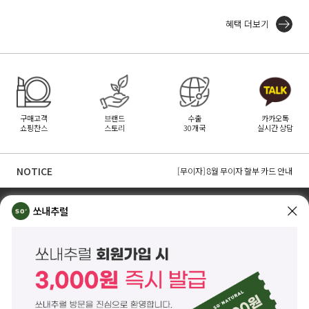
혜택 더보기
구매고객
브랜드
수출
카카오톡
쇼핑찬스
스토리
30개국
실시간 상담
[무이자] 8월 토스페이 무이자 할부안내
[무이자] 8월 PAYCO 혜택 안내
NOTICE
[무이자] 8월 무이자 할부 카드 안내
TOP
쏘내추럴 소개
회사위치
쇼룸소개
쏘내추럴
쏘내추럴(주)
서울시 강남구 논현로 140길 5 쏘내추럴빌딩 (논현동 74-26)
대표이사 조주호
개인정보보호책임자 김옥경
사업자등록번호 261-81-21889
통신판매업신고 제2014-서울강남-03442호
제품/배송 문의
help@sonatural.co.kr
마케팅 문의
marketing@sonatural.co.kr
본사 고객센터 문의
02-573-6769
(평일 10:00~18:00 / 점심시간 12:30~13:30)