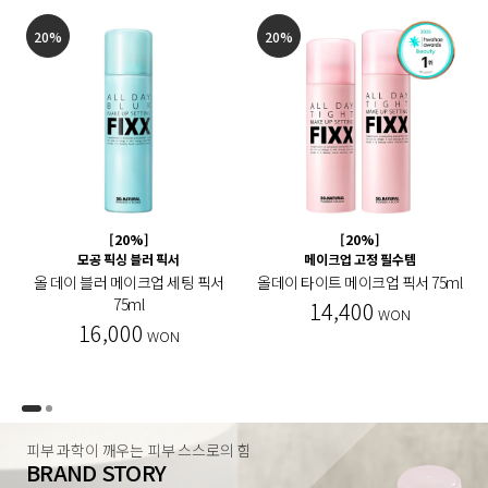
20%
20%
[20%]
[20%]
모공 픽싱 블러 픽서
메이크업 고정 필수템
올 데이 블러 메이크업 세팅 픽서
올데이 타이트 메이크업 픽서 75ml
75ml
14,400
WON
16,000
WON
피부 과학이 깨우는 피부 스스로의 힘
BRAND STORY