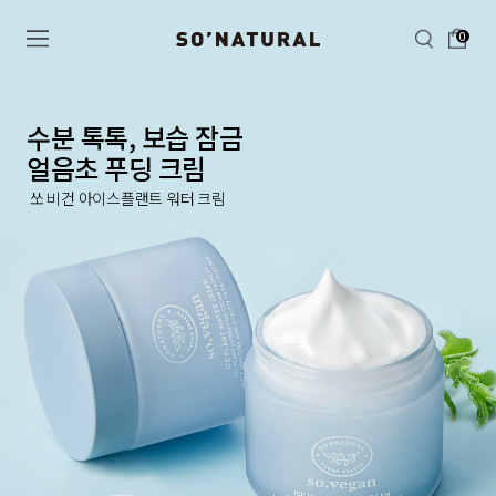
0
수분 톡톡, 보습 잠금
얼음초 푸딩 크림
쏘 비건 아이스플랜트 워터 크림