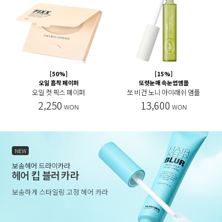
[50%]
[15%]
오일 흡착 페이퍼
또렷눈매 속눈썹앰플
오일 컷 픽스 페이퍼
쏘 비건 노니 아이래쉬 앰플
2,250
13,600
WON
WON
NEW
보송헤어 드라이카라
헤어 킵 블러 카라
보송하게 스타일링 고정 헤어 카라