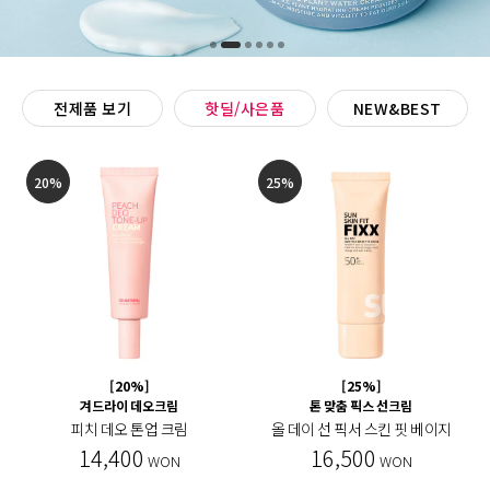
전제품 보기
핫딜/사은품
NEW&BEST
20%
25%
[20%]
[25%]
겨드라이 데오크림
톤 맞춤 픽스 선크림
피치 데오 톤업 크림
올 데이 선 픽서 스킨 핏 베이지
14,400
16,500
WON
WON