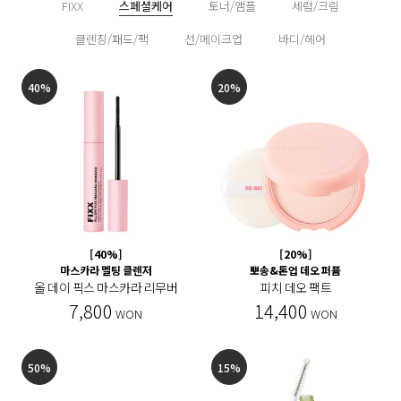
FIXX
스페셜케어
토너/앰플
세럼/크림
클렌징/패드/팩
선/메이크업
바디/헤어
40%
20%
[40%]
[20%]
마스카라 멜팅 클렌저
뽀송&톤업 데오 퍼퓸
올 데이 픽스 마스카라 리무버
피치 데오 팩트
7,800
14,400
WON
WON
50%
15%