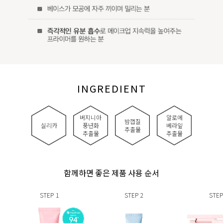
INGREDIENT
버지니아
알로에
밤껍질
실리카
풍년화
베라잎
추출물
추출물
추출물
함께하면 좋은 제품 사용 순서
STEP
1
STEP
2
STEP