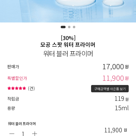
[30%]
모공 스팟 워터 프라이머
워터 블러 프라이머
17,000
판매가
원
11,900
특별할인가
원
(
건)
구매금액별 사은품 보기
119
적립금
원
15ml
용량
워터 블러 프라이머
11,900
원