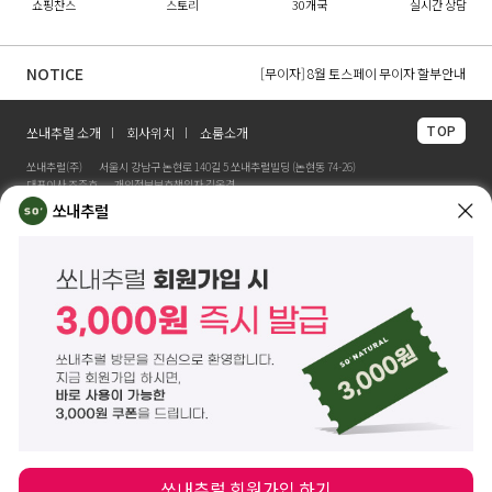
쇼핑찬스
스토리
30개국
실시간 상담
[무이자] 8월 무이자 할부 카드 안내
[무이자] 8월 토스페이 무이자 할부안내
NOTICE
[무이자] 8월 PAYCO 혜택 안내
TOP
쏘내추럴 소개
회사위치
쇼룸소개
쏘내추럴(주)
서울시 강남구 논현로 140길 5 쏘내추럴빌딩 (논현동 74-26)
대표이사 조주호
개인정보보호책임자 김옥경
사업자등록번호 261-81-21889
통신판매업신고 제2014-서울강남-03442호
쏘내추럴
제품/배송 문의
help@sonatural.co.kr
마케팅 문의
marketing@sonatural.co.kr
본사 고객센터 문의
02-573-6769
(평일 10:00~18:00 / 점심시간 12:30~13:30)
해외 수출 문의
MAIL
info@sonatural.co.kr
COPYRIGHT
©
SONATURAL.CO.KR
ALL RIGHT RESERVERD.
ENGLISH
CS CENTER
PC버전
쏘내추럴 회원가입 하기