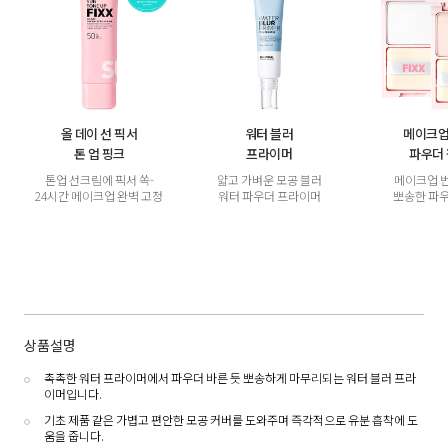
올 데이 선 픽서
워터 블러
메이크업
톤 업 핑크
프라이머
파우더
톤업 선크림에 픽서 쏙-
얇고 가벼운 모공 블러
메이크업 
24시간 메이크업 완벽 고정
워터 파우더 프라이머
뽀송한 파
상품설명
촉촉한 워터 프라이머에서 파우더 바른 듯 뽀송하게 마무리되는 워터 블러 프라
이머입니다.
기초 제품 같은 가볍고 편안한 모공 커버를 도와주며 즉각적으로 유분 흡착에 도
움을 줍니다.