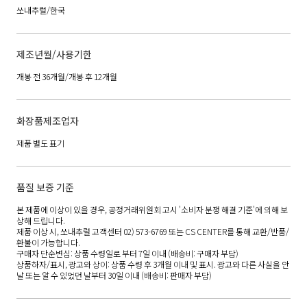
쏘내추럴/한국
제조년월/사용기한
개봉 전 36개월/개봉 후 12개월
화장품제조업자
제품 별도 표기
품질 보증 기준
본 제품에 이상이 있을 경우, 공정거래위원회 고시 '소비자 분쟁 해결 기준'에 의해 보
상해 드립니다.
제품 이상 시, 쏘내추럴 고객센터 02) 573-6769 또는 CS CENTER를 통해 교환/반품/
환불이 가능합니다.
구매자 단순변심: 상품 수령일로 부터 7일 이내 (배송비: 구매자 부담)
상품하자/표시, 광고와 상이: 상품 수령 후 3개월 이내 및 표시. 광고와 다른 사실을 안
날 또는 알 수 있었던 날부터 30일 이내 (배송비: 판매자 부담)