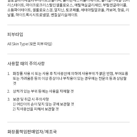
리스테이트, 마이크로크리스탈린셀룰로오스, 에틸헥실글리세린, 부틸렌글라이콜,
소듐파이테이트, 셀룰로오스검, 알지닌, 토코페롤, 세테아릴알코올, 카보머, 향료, 리
날룰, 하이드록시시트로넬알, 벤질살리실레이트
피부타입
All Skin Type
(모든 피부 타입)
사용할 때의 주의사항
화장품 사용 시 또는 사용 후 직사광선에 의하여 사용부위가 붉은 반점, 부어오름
또는 가려움증 등의 이상 증상이나 부작용이 있는 경우에는 전문의 등과 상담할
것
상처가 있는 부위 등에는 사용을 자제할 것
보관 및 취급 시 주의사항
1) 어린이의 손이 닿지 않는 곳에 보관할 것
2) 직사광선을 피해서 보관할 것
화장품책임판매업자/제조국