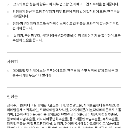
52%의 보습 성분이 함유되어 피부 건조함 없이 메이크업 지속력을 높여줍니다.
안정하게 분산된 코팅 파우더가 피부 표면에 끼임 없이 밀착되어 모공, 잔주름을
메워줍니다.
워터-파우더 제형으로 뽀송한 베이스 메이크업 연출을 도와주며 깔끔한 피부로
관리해 줍니다.
[실리카, 구상파우더, 버지니아풍년화추출물]이 함유되어 피지를 흡수하며 모공
수렴에 도움을 줍니다.
사용법
메이크업 첫 단계에 소량 도포하여 모공, 잔주름 등 스팟 부위에 얇게 펴 바른 후
흡수시키듯 두드리며 발라줍니다.
전성분
정제수, 메틸메타크릴레이트크로스폴리머, 변성알코올, 사이클로펜타실록세인, 폴
리메틸실세스퀴옥세인, 트라이에틸헥사노인, 다이메티콘/비닐다이메티콘크로스폴
리머, 1,2-헥산다이올, 폴리솔베이트60, 펜틸렌글라이콜, 글리세린, 밤껍질추출물,
알로에베라잎추출물, 버지니아풍년화추출물, 폴스애플민트잎추출물, 녹차추출물,
타임잎추출물, 메틸프로판다이올, 실리카, 하이드록시에틸아크릴레이트/소듐아크
릴로일다이메틸타우레이트코폴리머, 솔비탄세스퀴올리에이트, 폴리글리세릴-10미