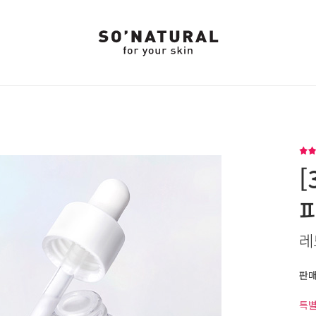
[
레
판
특