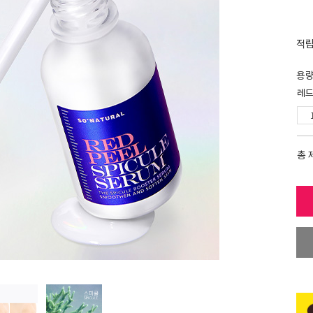
적
용
레드
총 