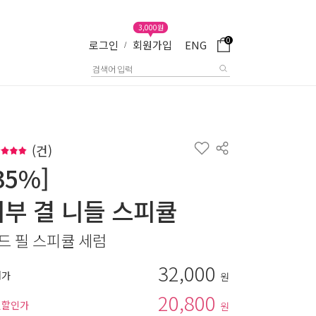
3,000원
0
로그인
회원가입
ENG
/
(
건)
35%]
피부 결 니들 스피큘
드 필 스피큘 세럼
32,000
매가
원
20,800
별할인가
원