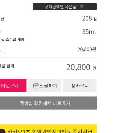
구매금액별 사은품 보기
208
립금
원
35ml
량
 필 스피큘 세럼
20,800
원
20,800
제품 금액
원
바로구매
선물하기
장바구니
멤버십 회원혜택 바로가기
카카오1초 회원가입시 3천원 즉시지급