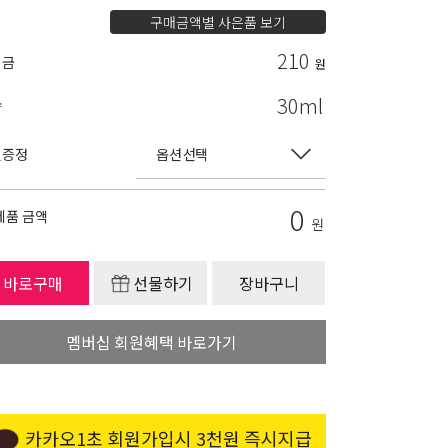
구매금액별 사은품 보기
210
립금
원
30ml
량
별증정
0
제품 금액
원
바로구매
선물하기
장바구니
멤버십 회원혜택 바로가기
카카오1초 회원가입시 3천원 즉시지급