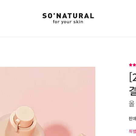
올
판
특