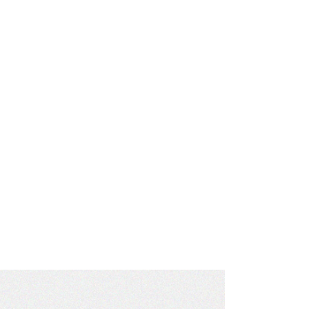
사
항
림