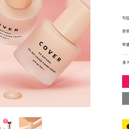
적
용
특
총 