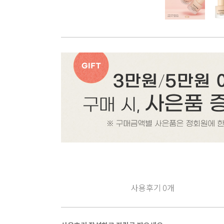
사용후기
0
개