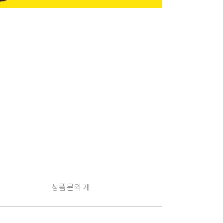
상품문의
개
구
매
유
의