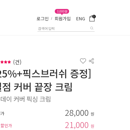
3,000원
0
로그인
회원가입
ENG
/
(
건)
[25%+픽스브러쉬 증정]
결점 커버 끝장 크림
 데이 커버 픽싱 크림
28,000
매가
원
21,000
별할인가
원