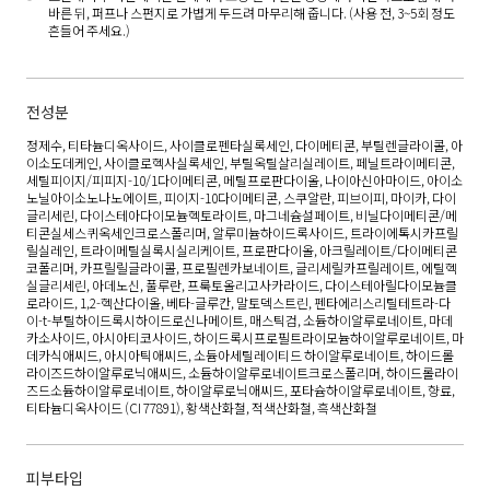
바른 뒤, 퍼프나 스펀지로 가볍게 두드려 마무리해 줍니다. (사용 전, 3~5회 정도
흔들어 주세요.)
전성분
정제수, 티타늄디옥사이드, 사이클로펜타실록세인, 다이메티콘, 부틸렌글라이콜, 아
이소도데케인, 사이클로헥사실록세인, 부틸옥틸살리실레이트, 페닐트라이메티콘,
세틸피이지/피피지-10/1다이메티콘, 메틸프로판다이올, 나이아신아마이드, 아이소
노닐아이소노나노에이트, 피이지-10다이메티콘, 스쿠알란, 피브이피, 마이카, 다이
글리세린, 다이스테아다이모늄헥토라이트, 마그네슘설페이트, 비닐다이메티콘/메
티콘실세스퀴옥세인크로스폴리머, 알루미늄하이드록사이드, 트라이에톡시카프릴
릴실레인, 트라이메틸실록시실리케이트, 프로판다이올, 아크릴레이트/다이메티콘
코폴리머, 카프릴릴글라이콜, 프로필렌카보네이트, 글리세릴카프릴레이트, 에틸헥
실글리세린, 아데노신, 풀루란, 프룩토올리고사카라이드, 다이스테아릴다이모늄클
로라이드, 1,2-헥산다이올, 베타-글루칸, 말토덱스트린, 펜타에리스리틸테트라-다
이-t-부틸하이드록시하이드로신나메이트, 매스틱검, 소듐하이알루로네이트, 마데
카소사이드, 아시아티코사이드, 하이드록시프로필트라이모늄하이알루로네이트, 마
데카식애씨드, 아시아틱애씨드, 소듐아세틸레이티드 하이알루로네이트, 하이드롤
라이즈드하이알루로닉애씨드, 소듐하이알루로네이트크로스폴리머, 하이드롤라이
즈드소듐하이알루로네이트, 하이알루로닉애씨드, 포타슘하이알루로네이트, 향료,
티타늄디옥사이드 (CI 77891), 황색산화철, 적색산화철, 흑색산화철
피부타입