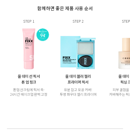
함께하면 좋은 제품 사용 순서
STEP
1
STEP
2
STEP
올 데이 선 픽서
올 데이 블러 젤리
올 데이
톤 업 핑크
프라이머 픽서
픽싱 
톤업 선크림에 픽서 쏙-
유분 잡고 모공 커버!
피부 결점을
24시간 메이크업 완벽 고정
투명 파우더 젤리 프라이머
커버해주는 픽