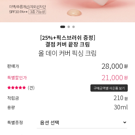
[25%+픽스브러쉬 증정]
결점 커버 끝장 크림
올 데이 커버 픽싱 크림
28,000
판매가
원
21,000
특별할인가
원
(
건)
구매금액별 사은품 보기
210
적립금
원
30ml
용량
특별증정