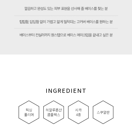
INGREDIENT
픽싱
히알루론산
시카
스쿠알란
폴리머
콤플렉스
4종