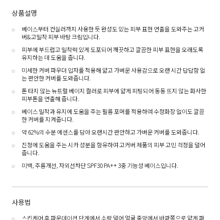
상품설명
베이스부터 컨실러까지 사용한 듯 완성도 있는 피부 표현 연출을 도와주는 고커
버&고밀착 피부 바탕 크림입니다.
피부에 부드럽고 밀착력 있게 도포되어 깨끗하고 깔끔한 피부 표현을 오래도록
유지하는 데 도움을 줍니다.
미세한 커버 파우더 입자를 적용해 얇고 가벼운 사용감으로 오랜 시간 답답함 없
는 편안한 커버를 도와줍니다.
톤 타지 않는 뉴트럴 베이지 컬러로 피부에 얇게 피팅되어 동동 뜨지 않는 화사한
피부톤을 연출해 줍니다.
베이스 밀착과 유지에 도움을 주는 필름 포머를 적용하여 수정화장 없이도 깔끔
한 커버를 지켜줍니다.
약 62%의 수분 에센스를 담아 오랜시간 편안하고 가벼운 커버를 도와줍니다.
진정에 도움을 주는 시카 성분을 함유하여 고커버 제품의 피부 고민 걱정을 덜어
줍니다.
미백, 주름개선, 자외선차단 SPF30 PA++ 3중 기능성 베이스입니다.
사용법
스킨케어 후 파운데이션 단계에서 소량 덜어 얼굴 중앙에서 바깥쪽으로 얇게 펴