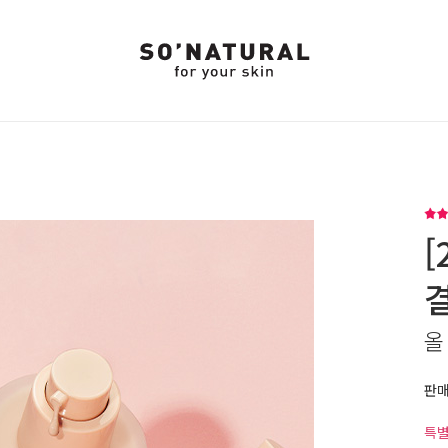
올
판
특