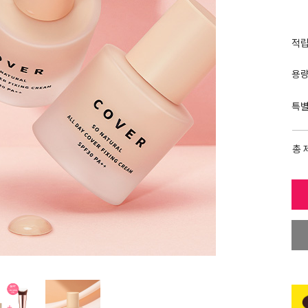
적
용
특
총 