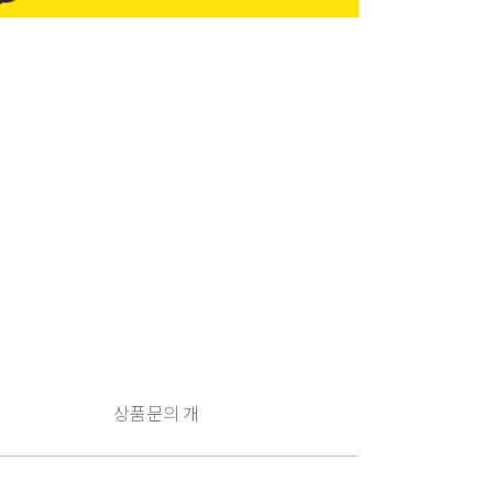
상품문의
개
구
매
유
의