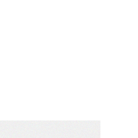
사
항
림