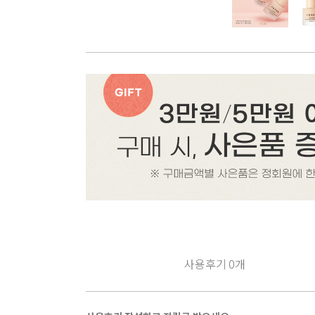
사용후기
0
개