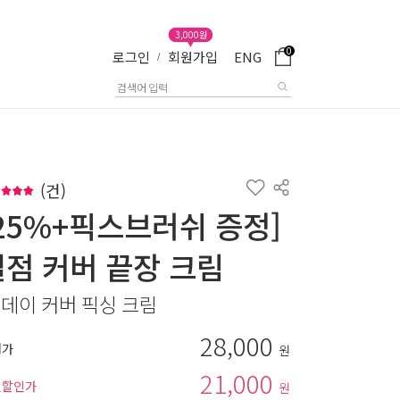
3,000원
0
로그인
회원가입
ENG
/
(
건)
[25%+픽스브러쉬 증정]
결점 커버 끝장 크림
 데이 커버 픽싱 크림
28,000
매가
원
21,000
별할인가
원