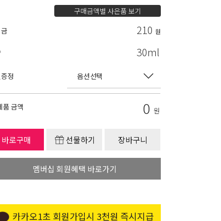
구매금액별 사은품 보기
210
립금
원
30ml
량
별증정
0
제품 금액
원
바로구매
선물하기
장바구니
멤버십 회원혜택 바로가기
카카오1초 회원가입시 3천원 즉시지급