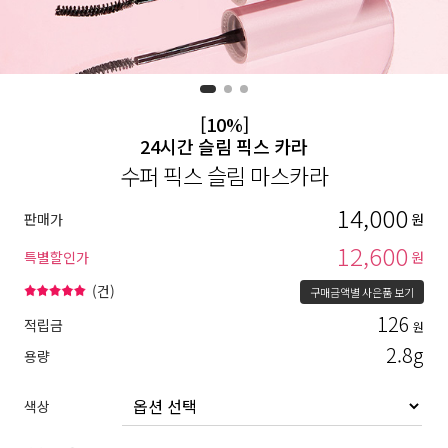
[10%]
24시간 슬림 픽스 카라
수퍼 픽스 슬림 마스카라
14,000
판매가
원
12,600
특별할인가
원
(
건)
구매금액별 사은품 보기
126
적립금
원
2.8g
용량
색상