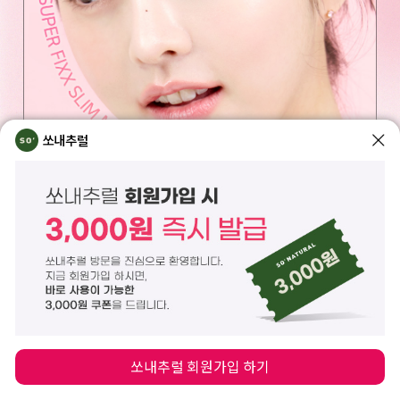
쏘내추럴
쏘내추럴 회원가입 하기