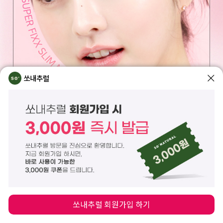
쏘내추럴
쏘내추럴 회원가입 하기