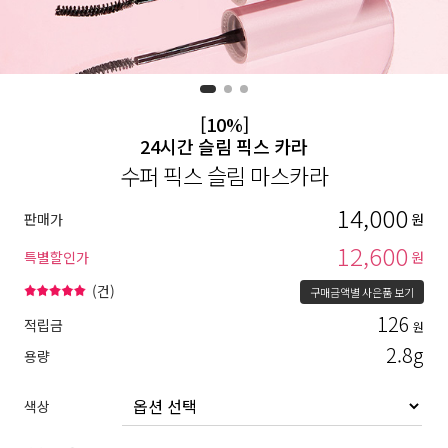
[10%]
24시간 슬림 픽스 카라
수퍼 픽스 슬림 마스카라
14,000
판매가
원
12,600
특별할인가
원
(
건)
구매금액별 사은품 보기
126
적립금
원
2.8g
용량
색상