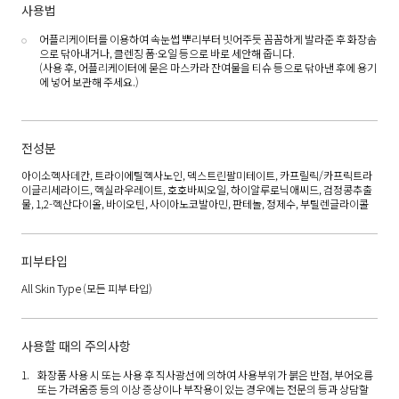
사용법
어플리케이터를 이용하여 속눈썹 뿌리부터 빗어주듯 꼼꼼하게 발라준 후 화장솜
으로 닦아내거나, 클렌징 폼·오일 등으로 바로 세안해 줍니다.
(사용 후, 어플리케이터에 묻은 마스카라 잔여물을 티슈 등으로 닦아낸 후에 용기
에 넣어 보관해 주세요.)
전성분
아이소헥사데칸, 트라이에틸헥사노인, 덱스트린팔미테이트, 카프릴릭/카프릭트라
이글리세라이드, 헥실라우레이트, 호호바씨오일, 하이알루로닉애씨드, 검정콩추출
물, 1,2-헥산다이올, 바이오틴, 사이아노코발아민, 판테놀, 정제수, 부틸렌글라이콜
피부타입
All Skin Type
(모든 피부 타입)
사용할 때의 주의사항
화장품 사용 시 또는 사용 후 직사광선에 의하여 사용부위가 붉은 반점, 부어오름
또는 가려움증 등의 이상 증상이나 부작용이 있는 경우에는 전문의 등과 상담할