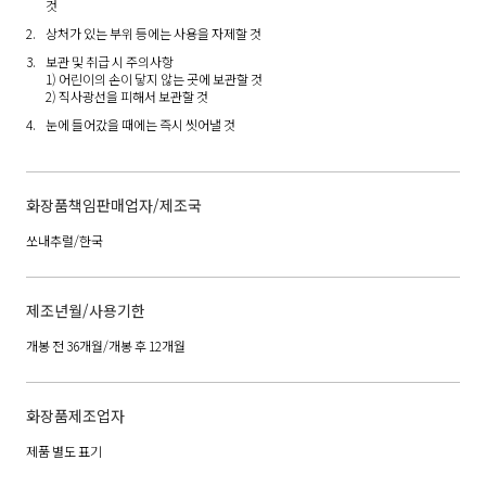
것
상처가 있는 부위 등에는 사용을 자제할 것
보관 및 취급 시 주의사항
1) 어린이의 손이 닿지 않는 곳에 보관할 것
2) 직사광선을 피해서 보관할 것
눈에 들어갔을 때에는 즉시 씻어낼 것
화장품책임판매업자/제조국
쏘내추럴/한국
제조년월/사용기한
개봉 전 36개월/개봉 후 12개월
화장품제조업자
제품 별도 표기