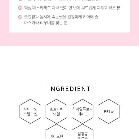
INGREDIENT
사이아노
호호바씨
하이알루로닉
판테놀
코발아민
오일
애씨드
검정콩
바이오틴
추출물