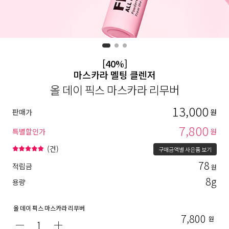
[40%]
마스카라 멜팅 클렌저
올 데이 픽스 마스카라 리무버
13,000
판매가
원
7,800
특별할인가
원
(
건)
구매금액별 사은품 보기
78
적립금
원
8g
용량
올 데이 픽스 마스카라 리무버
7,800
원