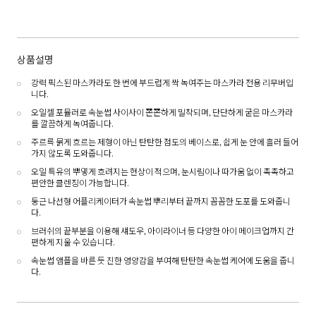
상품설명
강력 픽스된 마스카라도 한 번에 부드럽게 싹 녹여주는 마스카라 전용 리무버입
니다.
오일젤 포뮬러로 속눈썹 사이사이 쫀쫀하게 밀착되며, 단단하게 굳은 마스카라
를 깔끔하게 녹여줍니다.
주르륵 묽게 흐르는 제형이 아닌 탄탄한 점도의 베이스로, 쉽게 눈 안에 흘러 들어
가지 않도록 도와줍니다.
오일 특유의 뿌옇게 흐려지는 현상이 적으며, 눈시림이나 따가움 없이 촉촉하고
편안한 클렌징이 가능합니다.
둥근 나선형 어플리케이터가 속눈썹 뿌리부터 끝까지 꼼꼼한 도포를 도와줍니
다.
브러쉬의 끝부분을 이용해 섀도우, 아이라이너 등 다양한 아이 메이크업까지 간
편하게 지울 수 있습니다.
속눈썹 앰플을 바른 듯 진한 영양감을 부여해 탄탄한 속눈썹 케어에 도움을 줍니
다.