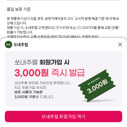
품질 보증 기준
본 제품에 이상이 있을 경우, 공정거래위원회 고시 '소비자 분쟁 해결 기준'에 의해 보
상해 드립니다.
제품 이상 시, 쏘내추럴 고객센터 02) 573-6769 또는 CS CENTER를 통해 교환/반품/
환불이 가능합니다.
구매자 단순변심: 상품 수령일로 부터 7일 이내 (배송비: 구매자 부담)
상품하자/표시, 광고와 상이: 상품 수령 후 3개월 이내 및 표시. 광고와 다른 사실을 안
쏘내추럴
날 또는 알 수 있었던 날부터 30일 이내 (배송비: 판매자 부담)
A/S 책임자 및 전화번호
쏘내추럴 고객관리센터 02)573-6769 / 02)575-6716
쏘내추럴 회원가입 하기