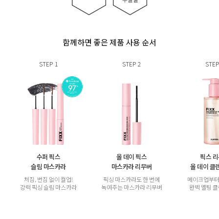
함께하면 좋은 제품 사용 순서
STEP
1
STEP
2
STEP
수퍼 픽스
올 데이 픽스
픽스 
슬림 마스카라
마스카라 리무버
올 데이 클
처짐, 번짐 없이 컬업!
픽싱 마스카라도 한 번에
메이크업부터
강력 픽싱 슬림 마스카라
녹여주는 마스카라 리무버
완벽 멜팅 클