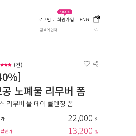
3,000원
0
로그인
회원가입
ENG
/
(
건)
40%]
모공 노폐물 리무버 폼
스 리무버 올 데이 클렌징 폼
22,000
매가
원
13,200
별할인가
원