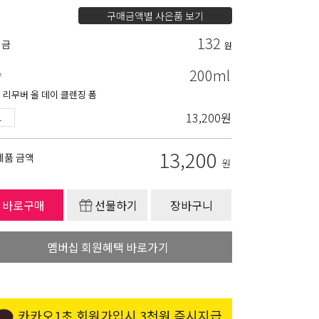
구매금액별 사은품 보기
132
립금
원
200ml
량
 리무버 올 데이 클렌징 폼
13,200
원
13,200
제품 금액
원
바로구매
선물하기
장바구니
멤버십 회원혜택 바로가기
카카오1초 회원가입시 3천원 즉시지급