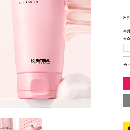
적
용
픽스
총 