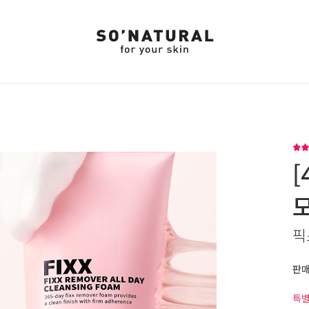
[
픽
판
특