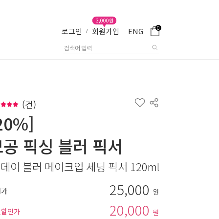
3,000원
0
로그인
회원가입
ENG
/
(
건)
20%]
모공 픽싱 블러 픽서
 데이 블러 메이크업 세팅 픽서 120ml
25,000
매가
원
20,000
별할인가
원