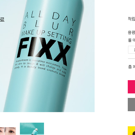
적
용
올 
총 