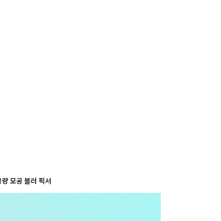
사
항
용량
모공
블러 픽서