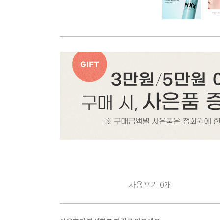
사용후기
0
개