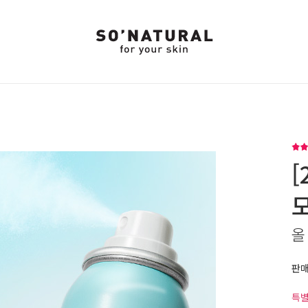
[
올
판
특