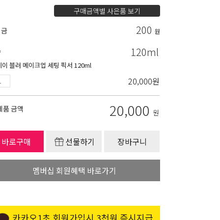
구매금액별 사은품 보기
200
립금
원
120ml
량
데이 블러 메이크업 세팅 픽서 120ml
20,000
원
20,000
제품 금액
원
바로구매
선물하기
장바구니
멤버십 회원혜택 바로가기
카카오1초 회원가입시 3천원 즉시지급