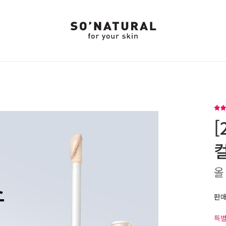
[
올
판
특