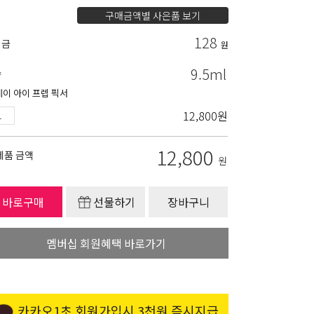
구매금액별 사은품 보기
128
립금
원
9.5ml
량
데이 아이 프렙 픽서
12,800
원
12,800
제품 금액
원
바로구매
선물하기
장바구니
멤버십 회원혜택 바로가기
카카오1초 회원가입시 3천원 즉시지급