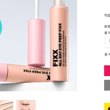
적
용
올 
총 