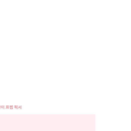
사
항
이 프렙 픽서