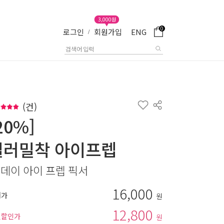
3,000원
0
로그인
회원가입
ENG
/
(
건)
20%]
컬러밀착 아이프렙
 데이 아이 프렙 픽서
16,000
매가
원
12,800
별할인가
원