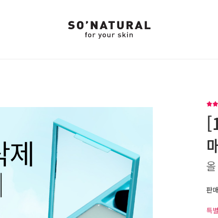
[
올
판
특