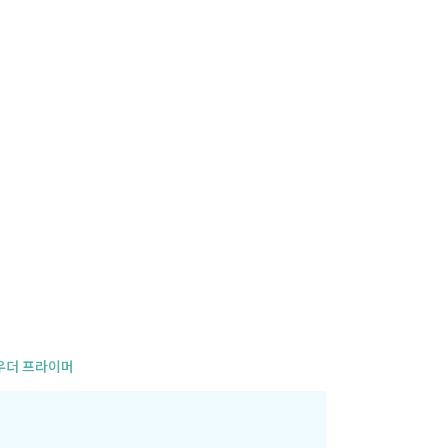
사
항
우더 프라이머