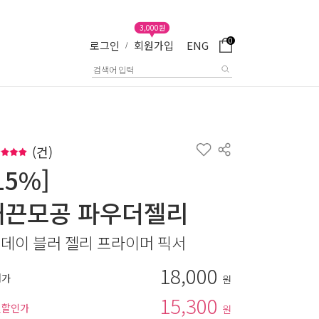
3,000원
0
로그인
회원가입
ENG
/
(
건)
15%]
매끈모공 파우더젤리
 데이 블러 젤리 프라이머 픽서
18,000
매가
원
15,300
별할인가
원