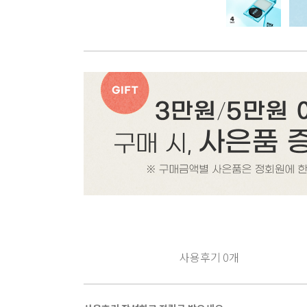
사용후기
0
개