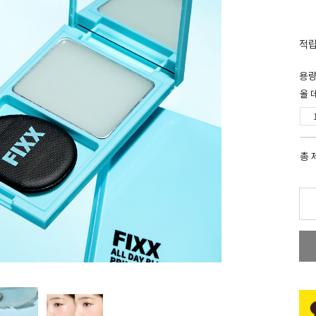
적
용
올 
총 