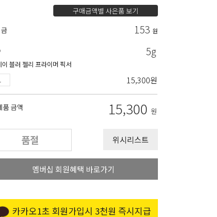
구매금액별 사은품 보기
153
립금
원
5g
량
데이 블러 젤리 프라이머 픽서
15,300
원
15,300
제품 금액
원
품절
위시리스트
멤버십 회원혜택 바로가기
카카오1초 회원가입시 3천원 즉시지급