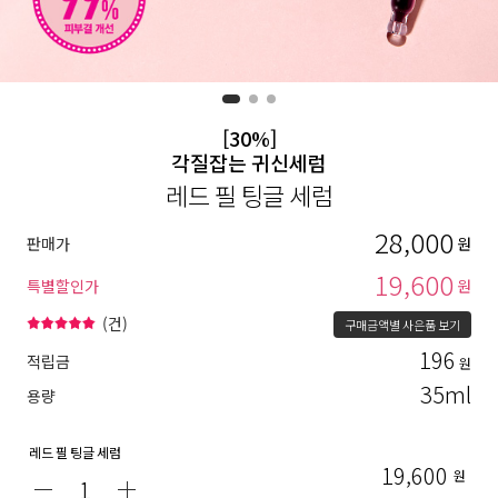
[30%]
각질잡는 귀신세럼
레드 필 팅글 세럼
28,000
판매가
원
19,600
특별할인가
원
(
건)
구매금액별 사은품 보기
196
적립금
원
35ml
용량
레드 필 팅글 세럼
19,600
원