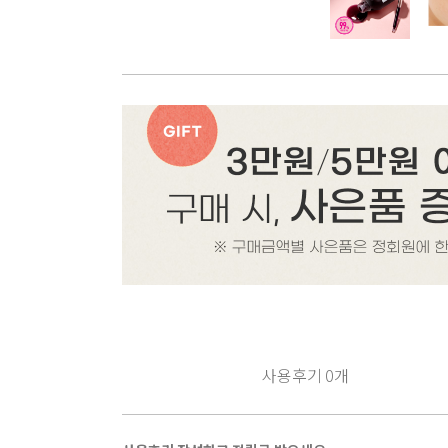
사용후기
0
개