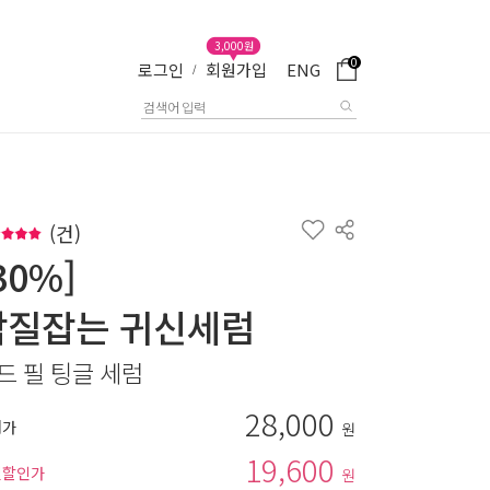
3,000원
0
로그인
회원가입
ENG
/
(
건)
30%]
각질잡는 귀신세럼
드 필 팅글 세럼
28,000
매가
원
19,600
별할인가
원