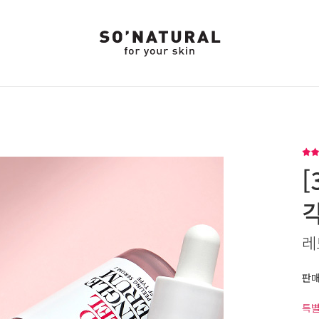
[
레
판
특