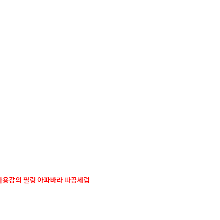
사
항
사용감의 필링 아파바라 따끔세럼