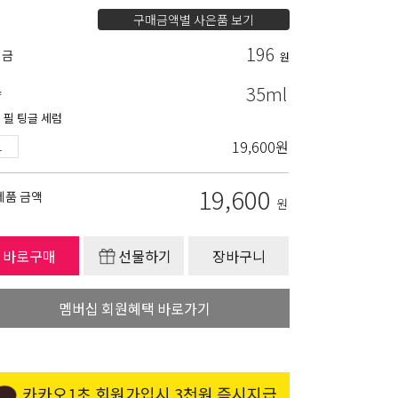
구매금액별 사은품 보기
196
립금
원
35ml
량
 필 팅글 세럼
19,600
원
19,600
제품 금액
원
바로구매
선물하기
장바구니
멤버십 회원혜택 바로가기
카카오1초 회원가입시 3천원 즉시지급