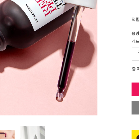
적
용
레드
총 