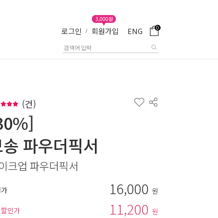
3,000원
0
로그인
회원가입
ENG
/
(
건)
30%]
보송 파우더픽서
이크업 파우더픽서
16,000
매가
원
11,200
별할인가
원