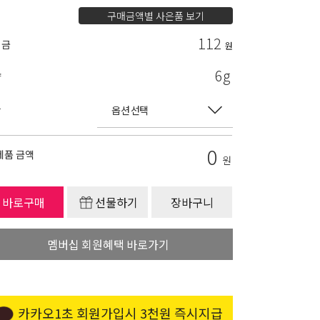
구매금액별 사은품 보기
112
립금
원
6g
량
상
0
제품 금액
원
바로구매
선물하기
장바구니
멤버십 회원혜택 바로가기
카카오1초 회원가입시 3천원 즉시지급