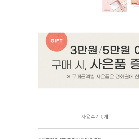
사용후기
0
개