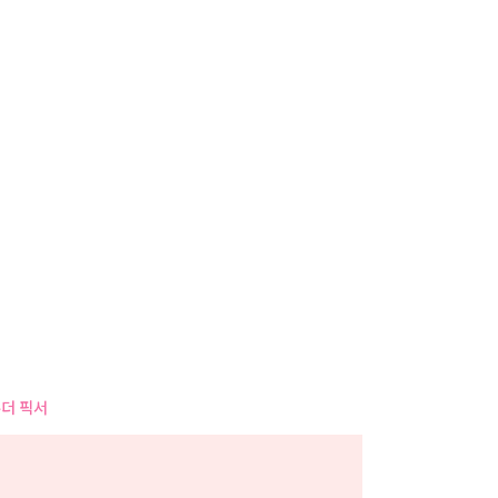
사
항
더 픽서