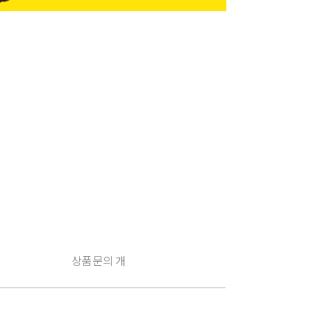
상품문의
개
구
매
유
의