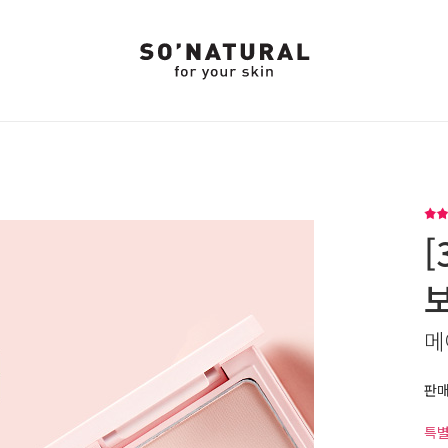
[
메
판
특