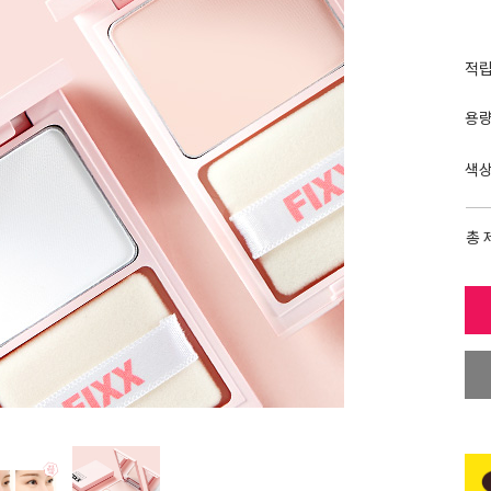
적
용
색
총 