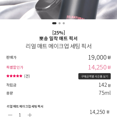
[25%]
뽀송 밀착 매트 픽서
리얼 매트 메이크업 세팅 픽서
19,000
판매가
원
14,250
특별할인가
원
(
건)
구매금액별 사은품 보기
142
적립금
원
75ml
용량
리얼 매트 메이크업 세팅 픽서
14,250
원