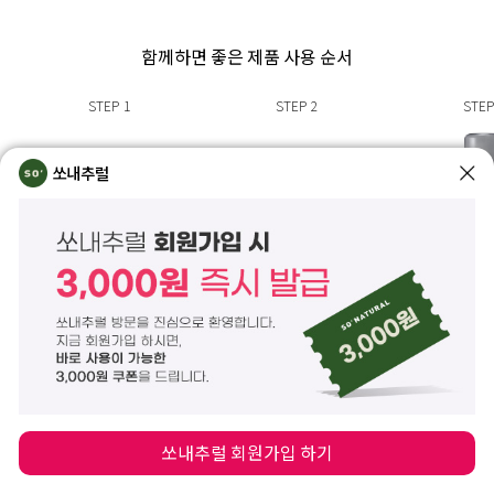
함께하면 좋은 제품 사용 순서
STEP
1
STEP
2
STEP
쏘내추럴
올 데이 블러 핏
올 데이 커버
리얼 
프렙 픽서
픽싱 크림
메이크업 
모공 보정, 베이스 고정
피부 결점을 촘촘하게
메이크업 세팅 픽
모공 밀착 블러 프렙
커버해주는 픽싱 커버 크림
부표현을 
완벽고정 메
쏘내추럴 회원가입 하기