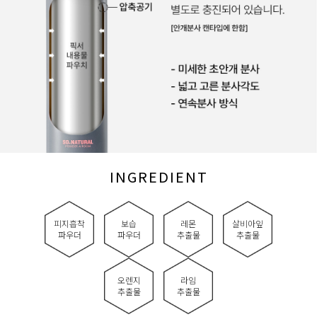
INGREDIENT
피지흡착
보습
레몬
살비아잎
파우더
파우더
추출물
추출물
오렌지
라임
추출물
추출물